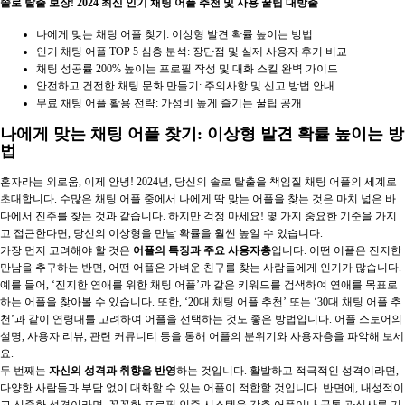
솔로 탈출 보장! 2024 최신 인기 채팅 어플 추천 및 사용 꿀팁 대방출
나에게 맞는 채팅 어플 찾기: 이상형 발견 확률 높이는 방법
인기 채팅 어플 TOP 5 심층 분석: 장단점 및 실제 사용자 후기 비교
채팅 성공률 200% 높이는 프로필 작성 및 대화 스킬 완벽 가이드
안전하고 건전한 채팅 문화 만들기: 주의사항 및 신고 방법 안내
무료 채팅 어플 활용 전략: 가성비 높게 즐기는 꿀팁 공개
나에게 맞는 채팅 어플 찾기: 이상형 발견 확률 높이는 방
법
혼자라는 외로움, 이제 안녕! 2024년, 당신의 솔로 탈출을 책임질 채팅 어플의 세계로
초대합니다. 수많은 채팅 어플 중에서 나에게 딱 맞는 어플을 찾는 것은 마치 넓은 바
다에서 진주를 찾는 것과 같습니다. 하지만 걱정 마세요! 몇 가지 중요한 기준을 가지
고 접근한다면, 당신의 이상형을 만날 확률을 훨씬 높일 수 있습니다.
가장 먼저 고려해야 할 것은
어플의 특징과 주요 사용자층
입니다. 어떤 어플은 진지한
만남을 추구하는 반면, 어떤 어플은 가벼운 친구를 찾는 사람들에게 인기가 많습니다.
예를 들어, ‘진지한 연애를 위한 채팅 어플’과 같은 키워드를 검색하여 연애를 목표로
하는 어플을 찾아볼 수 있습니다. 또한, ‘20대 채팅 어플 추천’ 또는 ‘30대 채팅 어플 추
천’과 같이 연령대를 고려하여 어플을 선택하는 것도 좋은 방법입니다. 어플 스토어의
설명, 사용자 리뷰, 관련 커뮤니티 등을 통해 어플의 분위기와 사용자층을 파악해 보세
요.
두 번째는
자신의 성격과 취향을 반영
하는 것입니다. 활발하고 적극적인 성격이라면,
다양한 사람들과 부담 없이 대화할 수 있는 어플이 적합할 것입니다. 반면에, 내성적이
고 신중한 성격이라면, 꼼꼼한 프로필 인증 시스템을 갖춘 어플이나 공통 관심사를 기