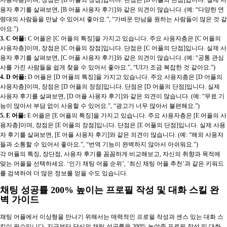
용자 후기를 살펴보면, [B 어플 사용자 후기]와 같은 의견이 많습니다. (예: “다양한 연
령대의 사람들을 만날 수 있어서 좋아요.”, “가벼운 만남을 원하는 사람들이 많은 것 같
아요.”)
3. C 어플:
C 어플은 [C 어플의 특징]을 가지고 있습니다. 주요 사용자층은 [C 어플의
사용자층]이며, 장점은 [C 어플의 장점]입니다. 단점은 [C 어플의 단점]입니다. 실제 사
용자 후기를 살펴보면, [C 어플 사용자 후기]와 같은 의견이 많습니다. (예: “공통 관심
사를 가진 사람들을 쉽게 찾을 수 있어서 좋아요.”, “UI가 조금 복잡한 것 같아요.”)
4. D 어플:
D 어플은 [D 어플의 특징]을 가지고 있습니다. 주요 사용자층은 [D 어플의
사용자층]이며, 장점은 [D 어플의 장점]입니다. 단점은 [D 어플의 단점]입니다. 실제
사용자 후기를 살펴보면, [D 어플 사용자 후기]와 같은 의견이 많습니다. (예: “무료 기
능이 많아서 부담 없이 사용할 수 있어요.”, “광고가 너무 많아서 불편해요.”)
5. E 어플:
E 어플은 [E 어플의 특징]을 가지고 있습니다. 주요 사용자층은 [E 어플의 사
용자층]이며, 장점은 [E 어플의 장점]입니다. 단점은 [E 어플의 단점]입니다. 실제 사용
자 후기를 살펴보면, [E 어플 사용자 후기]와 같은 의견이 많습니다. (예: “해외 사용자
들과 소통할 수 있어서 좋아요.”, “번역 기능이 완벽하지 않아서 아쉬워요.”)
각 어플의 특징, 장단점, 사용자 후기를 꼼꼼하게 비교해보고, 자신의 취향과 목적에
맞는 어플을 선택하세요. ‘인기 채팅 어플 순위’, ‘최신 채팅 어플 추천’과 같은 키워드
를 검색하여 더 많은 정보를 얻을 수도 있습니다.
채팅 성공률 200% 높이는 프로필 작성 및 대화 스킬 완
벽 가이드
채팅 어플에서 이상형을 만나기 위해서는 매력적인 프로필 작성과 센스 있는 대화 스
킬이 필수입니다. 지금부터 당신의 채팅 성공률을 200% 높여줄 프로필 작성 및 대화