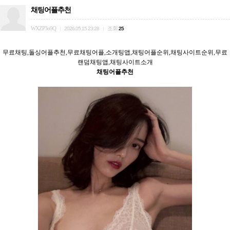
채팅어플추천
WXZP3o9Q
조회
|
2026.05.15 23:28
|
25
무료채팅,돌싱어플추천,무료채팅어플,소개팅앱,채팅어플순위,채팅사이트순위,무료
랜덤채팅앱,채팅사이트소개
채팅어플추천