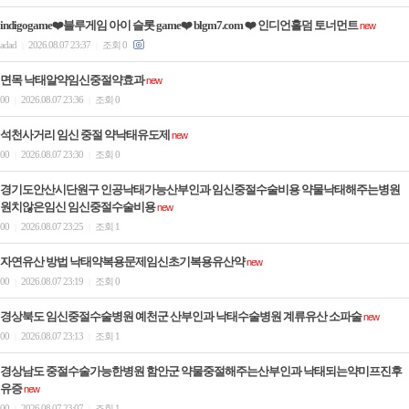
indigogame❤️블루게임 아이 슬롯 game❤️ blgm7.com ❤️ 인디언홀덤 토너먼트
new
adad
2026.08.07 23:37
조회 0
|
|
면목 낙태알약임신중절약효과
new
00
2026.08.07 23:36
조회 0
|
|
석천사거리 임신 중절 약낙­태유도제
new
00
2026.08.07 23:30
조회 0
|
|
경기도안산시단원구 인공낙태가능산부인과 임신중절수술비용 약물낙태해주는병원
원치않은임신 임신중절수술비용
new
00
2026.08.07 23:25
조회 1
|
|
자연유산 방법 낙태약복용문제임신초기복용유산약
new
00
2026.08.07 23:19
조회 0
|
|
경상북도 임신중절수술병원 예천군 산부인과 낙태수술병원 계류유산 소파술
new
00
2026.08.07 23:13
조회 1
|
|
경상남도 중절수술가능한병원 함안군 약물중절해주는산부인과 낙태되는약미프진후
유증
new
00
2026.08.07 23:07
조회 1
|
|