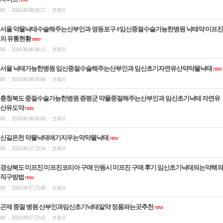
00
2026.08.08 00:17
조회 0
|
|
서울 약물낙태수술해주는산부인과 영등포구 #임신중절수술가능한병원 낙­태약 미­프진
의 유통현황
new
00
2026.08.08 00:11
조회 0
|
|
서울 낙태가능한병원 임신중절수술해주는산부인과 임신초기자연유산약약물낙태
new
00
2026.08.08 00:06
조회 0
|
|
충청북도 중절수술가능한병원 증평군 약물중절해주는산부인과 임신초기낙­태 자연유
산유도약
new
00
2026.08.08 00:00
조회 0
|
|
신길온천 약물낙태애기지우는약약물낙태
new
00
2026.08.07 23:54
조회 0
|
|
경상북도 미프진 미프진코리아 구매 안동시 미프진 구매 후기 임신초기낙태되는약해외
직구방법
new
00
2026.08.07 23:48
조회 0
|
|
곤제 중절 병원 산부인과임신초기낙태알약 정품파는곳추천
new
00
2026.08.07 23:42
조회 0
|
|