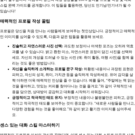
스킬 완벽 가이드를 공개합니다. 이 팁들을 활용하면, 당신도 인기남/인기녀가 될 수
있습니다!
매력적인 프로필 작성 꿀팁
프로필은 당신을 처음 만나는 사람들에게 보여주는 첫인상입니다. 긍정적이고 매력적
인 이미지를 심어줄 수 있도록, 다음과 같은 팁들을 활용해 보세요.
진솔하고 자연스러운 사진 선택:
과도한 보정이나 어색한 포즈는 오히려 역효
과를 낼 수 있습니다. 밝고 환한 미소, 자연스러운 표정이 담긴 사진을 선택하
세요. 자신의 개성을 드러낼 수 있는 사진 (예: 취미 활동, 여행 사진)을 함께 올
리는 것도 좋은 방법입니다.
자신을 솔직하게 소개하는 프로필 문구 작성:
허황된 내용이나 과장된 표현은
피하고, 자신의 성격, 취미, 가치관 등을 솔직하게 작성하세요. 유머 감각을 살
짝 더하면 더욱 매력적인 인상을 줄 수 있습니다. 예를 들어, “주말에는 책 읽는
것을 좋아하고, 맛있는 커피를 찾아다니는 것을 즐겨요.”와 같이 구체적인 내
용을 담으면, 상대방이 공감하고 대화를 시작하기 쉬워집니다.
긍정적이고 적극적인 태도 유지:
부정적인 내용이나 불평불만은 피하고, 긍정
적이고 적극적인 태도를 보여주는 것이 중요합니다. “새로운 사람들을 만나고,
다양한 경험을 하는 것을 좋아해요.”와 같이 밝고 활기찬 이미지를 심어주세
요.
센스 있는 대화 스킬 마스터하기
매력적인 프로필로 이성의 관심을 끌었다면, 이제 센스 있는 대화 스킬로 마음을 사로