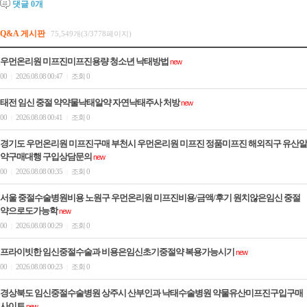
댓글
0
개
Q&A 게시판
75,549개(3/3778페이지)
우먼온리원 미프진미프진용량 청소년 낙­태방법
new
00
2026.08.08 00:47
조회 0
|
|
태전 임신 중절 약약물낙­태알약 자연낙­태주사 처방
new
00
2026.08.08 00:41
조회 0
|
|
경기도 우먼온리원 미프진구매 부천시 우먼온리원 미프진 정품미프진 해외직구 유산알
약구매대행 구입상담문의
new
00
2026.08.08 00:35
조회 0
|
|
서울 중절수술병원비용 노원구 우먼온리원 미프진비용/금액/후기 원치않은임신 중절
약으로도가능학
new
00
2026.08.08 00:29
조회 0
|
|
프라이빗한 임신중절수술과 비용은임신초기중절약 복용가능시기
new
00
2026.08.08 00:23
조회 0
|
|
경상북도 임신중절수술병원 상주시 산부인과 낙태수술병원 약물유산미프진구입구매
사이트
new