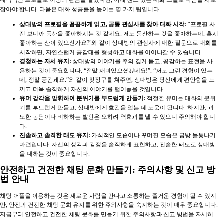
잡아야 합니다. 다음은 대화 성공률을 높이는 몇 가지 팁입니다.
상대방의 프로필을 꼼꼼하게 읽고, 공통 관심사를 찾아 대화 시작:
“프로필 사
진 보니까 등산을 좋아하시는 것 같네요. 저도 등산하는 것을 좋아하는데, 혹시
좋아하는 산이 있으신가요?”와 같이 상대방의 관심사에 대한 질문으로 대화를
시작하면, 자연스럽게 공감대를 형성하고 대화를 이어나갈 수 있습니다.
경청하는 자세 유지:
상대방의 이야기를 주의 깊게 듣고, 공감하는 표현을 사
용하는 것이 중요합니다. “정말 재미있으셨겠네요!”, “저도 그런 경험이 있는
데, 정말 공감돼요.”와 같이 맞장구를 쳐주면, 상대방은 당신에게 편안함을 느
끼고 더욱 솔직하게 자신의 이야기를 털어놓을 것입니다.
유머 감각을 발휘하여 분위기를 부드럽게 만들기:
적절한 유머는 대화의 분위
기를 부드럽게 만들고, 상대방에게 호감을 얻는 데 도움이 됩니다. 하지만, 과
도한 농담이나 비하하는 발언은 오히려 역효과를 낼 수 있으니 주의해야 합니
다.
진솔하고 솔직한 태도 유지:
가식적인 모습이나 꾸며진 모습은 금방 들통나기
마련입니다. 자신의 생각과 감정을 솔직하게 표현하고, 진솔한 태도로 상대방
을 대하는 것이 중요합니다.
안전하고 건전한 채팅 문화 만들기: 주의사항 및 신고 방
법 안내
채팅 어플을 이용하는 것은 새로운 사람을 만나고 소통하는 즐거운 경험이 될 수 있지
만, 안전과 건전한 채팅 문화 유지를 위한 주의사항을 숙지하는 것이 매우 중요합니다.
지금부터 안전하고 건전한 채팅 문화를 만들기 위한 주의사항과 신고 방법을 자세히