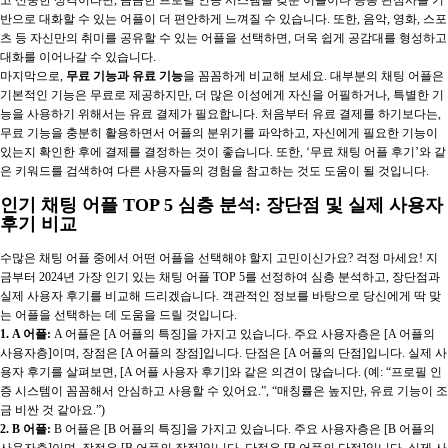
반으로 대화할 수 있는 어플이 더 편안하게 느껴질 수 있습니다. 또한, 음악, 영화, 스포
츠 등 자신만의 취미를 공유할 수 있는 어플을 선택하면, 더욱 쉽게 공감대를 형성하고
대화를 이어나갈 수 있습니다.
마지막으로,
무료 기능과 유료 기능
을 꼼꼼하게 비교해 보세요. 대부분의 채팅 어플은
기본적인 기능은 무료로 제공하지만, 더 많은 이성에게 자신을 어필하거나, 특별한 기
능을 사용하기 위해서는 유료 결제가 필요합니다. 처음부터 유료 결제를 하기보다는,
무료 기능을 충분히 활용하면서 어플의 분위기를 파악하고, 자신에게 필요한 기능이
있는지 확인한 후에 결제를 결정하는 것이 좋습니다. 또한, ‘무료 채팅 어플 후기’와 같
은 키워드를 검색하여 다른 사용자들의 경험을 참고하는 것도 도움이 될 것입니다.
인기 채팅 어플 TOP 5 심층 분석: 장단점 및 실제 사용자
후기 비교
수많은 채팅 어플 중에서 어떤 어플을 선택해야 할지 고민이신가요? 걱정 마세요! 지
금부터 2024년 가장 인기 있는 채팅 어플 TOP 5를 선정하여 심층 분석하고, 장단점과
실제 사용자 후기를 비교해 드리겠습니다. 객관적인 정보를 바탕으로 당신에게 딱 맞
는 어플을 선택하는 데 도움을 드릴 것입니다.
1. A 어플:
A 어플은 [A 어플의 특징]을 가지고 있습니다. 주요 사용자층은 [A 어플의
사용자층]이며, 장점은 [A 어플의 장점]입니다. 단점은 [A 어플의 단점]입니다. 실제 사
용자 후기를 살펴보면, [A 어플 사용자 후기]와 같은 의견이 많습니다. (예: “프로필 인
증 시스템이 꼼꼼해서 안심하고 사용할 수 있어요.”, “매칭률은 높지만, 유료 기능이 조
금 비싼 것 같아요.”)
2. B 어플:
B 어플은 [B 어플의 특징]을 가지고 있습니다. 주요 사용자층은 [B 어플의
사용자층]이며, 장점은 [B 어플의 장점]입니다. 단점은 [B 어플의 단점]입니다. 실제 사