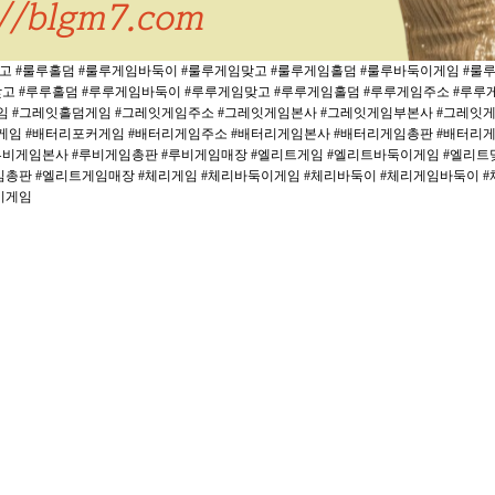
고 #룰루홀덤 #룰루게임바둑이 #룰루게임맞고 #룰루게임홀덤 #룰루바둑이게임 #룰
맞고 #루루홀덤 #루루게임바둑이 #루루게임맞고 #루루게임홀덤 #루루게임주소 #루루
 #그레잇홀덤게임 #그레잇게임주소 #그레잇게임본사 #그레잇게임부본사 #그레잇게임
임 #배터리포커게임 #배터리게임주소 #배터리게임본사 #배터리게임총판 #배터리게임
루비게임본사 #루비게임총판 #루비게임매장 #엘리트게임 #엘리트바둑이게임 #엘리트
총판 #엘리트게임매장 #체리게임 #체리바둑이게임 #체리바둑이 #체리게임바둑이 #
이게임