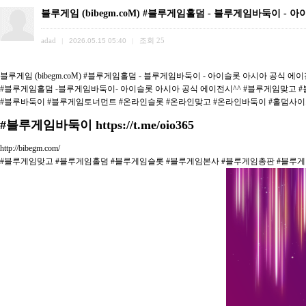
블루게임 (bibegm.coM) #블루게임홀덤 - 블루게임바둑이 -
adad
조회
25
|
2026.05.15 05:40
|
블루게임 (bibegm.coM) #블루게임홀덤 - 블루게임바둑이 - 아이슬롯 아시아 공식 에이
#블루게임홀덤 -블루게임바둑이- 아이슬롯 아시아 공식 에이전시^^ #블루게임맞고 
#블루바둑이 #블루게임토너먼트 #온라인슬롯 #온라인맞고 #온라인바둑이 #홀덤사이
#블루게임바둑이
https://t.me/oio365
http://bibegm.com/
#블루게임맞고 #블루게임홀덤 #블루게임슬롯 #블루게임본사 #블루게임총판 #블루