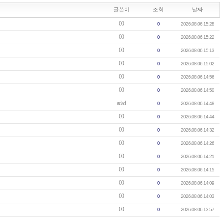
글쓴이
조회
날짜
00
0
2026.08.06 15:28
00
0
2026.08.06 15:22
00
0
2026.08.06 15:13
00
0
2026.08.06 15:02
00
0
2026.08.06 14:56
00
0
2026.08.06 14:50
adad
0
2026.08.06 14:48
00
0
2026.08.06 14:44
00
0
2026.08.06 14:32
00
0
2026.08.06 14:26
00
0
2026.08.06 14:21
00
0
2026.08.06 14:15
00
0
2026.08.06 14:09
00
0
2026.08.06 14:03
00
0
2026.08.06 13:57