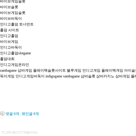
바이브게임슬­롯
바이브슬­롯
바이브게임슬­롯
바이브바둑이
인디고홀덤 토너먼트
홀덤 사이트
인디고홀덤
바이브게임
인디고바둑이
인디고홀덤slotgame
홀덤대회
인디고게임온라인
sambagame
삼바게임
플레이텍슬롯사이트
블루게임
인디고게임
플레이텍게임
아이슬
둑이게임
인디고게임바둑이
indigogame
sambagame
삼바슬롯
삼바카지노
삼바게임
플
댓글
0
개
|
엮인글
0
개
75,395개(3/3770페이지)