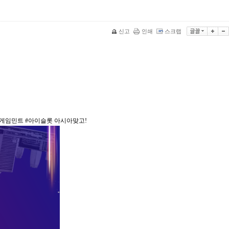
신고
인쇄
스크랩
게임민트 #아이슬롯 아시아맞고!