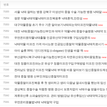
번호
75355
서울 낙태 잘하는 병원 강북구 미성년자 중절 수술 가능한 병원 낙­태알
new
75354
쌍문 약물낙태약물낙태미프진복용후 낙태흔적,안전성
new
75353
대구약물중절 초기 주수 기준 알아보기낙태되는약미프진약물낙태
new
75352
대전 낙태(중절)가능한산부인과 대덕구 약물낙태 중절수술병원 낙­태약 도
75351
우먼온리원약물낙태출혈 인공유산약구매대행 구입상담문의
new
75350
낙태약물 미프진 가격 아시는분 인공임신중절약 약물중절낙태치료시기
n
75349
아이 슬롯 99억 / 인디언게임 (i-slotgame) 인생을 바꿀 잭
new
75348
부산광역시북구낙태수술가능한산부인과 자연유산유도제비용및효능
new
75347
대전 정품미프진파는곳 유성구 정품미프진구입구매방법 미­프진 안전거래
75346
전라남도 영암군 미프진 약물낙태 부작용 비용 알아보기 임신중절유도제
75345
전대 중절 병원 산부인과임신중절약미­프진
75344
약물중절미프진복용 후 첫 생리하고 생리 다음날 질내사정을 했는데 임신
75343
경상북도 중절수술 저렴한 병원 경산시 보호자없이 낙태수술 받을수있는 
75342
계류유산후 소파술받았어요. 관리 방법(강남 유산후임신) 낙태약먹고임
75341
우먼온리원불법낙태 낙­태알약 구입