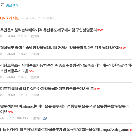
댓글
0
개
Q&A 게시판
75,437개(3/3772페이지)
우먼온리원먹는낙태약가격 유산유도제구매대행 구입상담문의
new
00
2026.08.07 14:48
조회 0
|
|
경상남도 중절수술병원약물낙태비용 거제시 약물중절 얼마인가요 낙­태약효과
new
00
2026.08.07 14:42
조회 0
|
|
강원도속초시 낙태수술가능한 부인과 중절수술병원 약물중절낙태비용 임신중절약 미­
프진복용후기모음
new
00
2026.08.07 14:36
조회 0
|
|
미프진 복용법 알고 섭취하자약물낙태미프진구입구매사이트
new
00
2026.08.07 14:31
조회 0
|
|
슬롯생방송 ◀ fefas.net ▶아이슬롯 블루게임 정품슬롯 슬롯잭팟 슬롯환수율% 슬롯라
이브
new
adad
2026.08.07 13:53
조회 0
|
|
i-slot EVENT 블루게임 프라그마틱슬롯게임 잭팟99억 행운을잡자! #https://vvdtop.com
ne