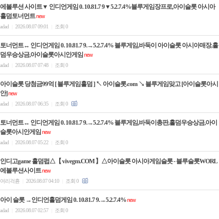
에볼루션 사이트▼ 인디언게임 0. 10.81.7 9▼5.2.7.4%블루게임장프로,아이슬롯 아시아
홀덤토너먼트
new
adad
2026.08.07 09:01
조회 0
|
|
토너먼트↔ 인디언게임 0. 10.81.7 9.→5.2.7.4% 블루게임,바둑이 아이슬롯 아시아매장,홀
덤우승상금,아이슬롯아시안게임
new
adad
2026.08.07 07:48
조회 0
|
|
아이슬롯 당첨금99억 [ 블루게임홀덤 ] ↖ 아이슬롯.com ↘ 블루게임맞고 [아이슬롯아시
안]
new
adad
2026.08.07 06:35
조회 0
|
|
토너먼트↔ 인디언게임 0. 10.81.7 9.→5.2.7.4% 블루게임,바둑이총판,홀덤우승상금,아이
슬롯아시안게임
new
adad
2026.08.07 05:22
조회 0
|
|
인디­고game 홀­덤펍△【 vivegm.COM 】△아이슬롯 아시아게임슬­롯 - 블루슬­롯WORL
에볼루션사이트
new
여리걱휸
2026.08.07 04:10
조회 0
|
|
아이 슬롯 →인디언홀덤게임 0. 10.81.7 9.→5.2.7.4%
new
adad
2026.08.07 02:57
조회 0
|
|