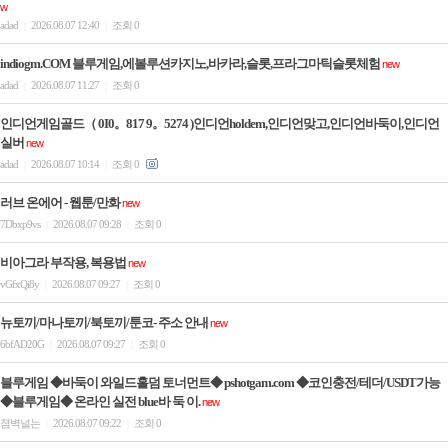
w
adad
2026.08.07 12:40
조회 0
|
|
indiogm.COM 블루게임,에볼루션카지노,바카라,슬롯,프라그마틱슬롯체험
new
adad
2026.08.07 11:27
조회 0
|
|
인디언게임골드（ 0I0。817 9。5274 )인디언holdem,인디언맞고,인디언바둑이,인디언
실버
new
adad
2026.08.07 10:14
조회 0
|
|
러브 온에어 - 웹툰/만화
new
7Dbxp9vs
2026.08.07 09:28
조회 0
|
|
비아그라 부작용, 복용법
new
vGfxQi8y
2026.08.07 09:27
조회 0
|
|
뉴토끼/마나토끼/북토끼/툰코- 주소 안내
new
6bfAD20G
2026.08.07 09:27
조회 0
|
|
블루게임 ◆바둑이 와일드홀덤 토너먼트◆ pshotgam.com ◆코인충전/테더/USDT가능
◆블루게임◆ 온라인 실전 blue바 둑 이.
new
졈벽널는
2026.08.07 09:22
조회 0
|
|