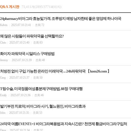
Q&A 게시판
75,411개(2895/3771페이지)
24pharmacy비아그라 효능및가격. 조루방지 예방 남자한테 좋은 영양제 하나야국
Kelvin
2025.07.10 21:41
조회 72
|
|
왜 많은 사람들이 파워약국을 선택할까요?
Chris
2025.07.10 21:40
조회 83
|
|
화이자 파워약국 시알리스 구매방법
Jeremy
2025.07.10 21:39
조회 48
|
|
처방전 없이 구입 가능한 온라인 미래약국↔24h파워약국 【 kom26.com 】
Greg
2025.07.10 21:37
조회 50
|
|
T링수술, 미국정품여성흥분제구매방법, 88정 구매대행
Emily
2025.07.10 21:36
조회 46
|
|
발기부전 치료약, 비아그라 사기, 혈뇨원인, 비아그라효과
John
2025.07.10 21:35
조회 53
|
|
24약국 여름EVENT1+1 비아그라복용법과 지속시간은? 천연제 황금비아그라구입처
Dena
2025.07.10 21:34
조회 32
|
|