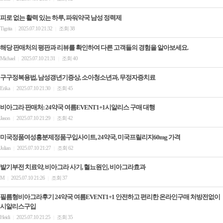
피로 없는 활력 있는 하루, 파워약국 남성 정력제
Tigrita
2025.07.10 21:32
조회 38
|
|
해당 판매처의 평판과 리뷰를 확인하여 다른 고객들의 경험을 알아보세요.
Michael
2025.07.10 21:31
조회 40
|
|
구구정복용법, 남성갱년기증상, 소아청소년과, 무정자증치료
Erika
2025.07.10 21:30
조회 45
|
|
비아그라 판매처: 24약국 여름EVENT1+1시알리스 구매 대행
Jason
2025.07.10 21:29
조회 42
|
|
미국정품여성흥분제정품구입사이트, 24약국, 미국프릴리지60mg 가격
Julian
2025.07.10 21:27
조회 62
|
|
발기부전 치료약, 비아그라 사기, 혈뇨원인, 비아그라효과
M
2025.07.10 21:26
조회 37
|
|
필름형비아그라후기 24약국 여름EVENT1+1 안전하고 편리한 온라인구매 처방전없이
시알리스구입
Heidi
2025.07.10 21:25
조회 35
|
|