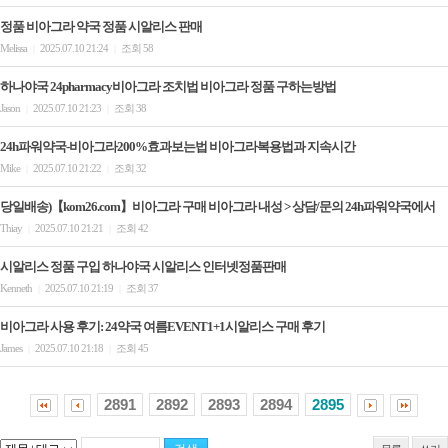
정품 비아그라 약국 정품 시알리스 판매
Melissa
2025.07.10 21:24
조회 58
|
|
하나야국 24pharmacy비아그라 조치법 비아그라 정품 구하는방법
Jason
2025.07.10 21:23
조회 38
|
|
24h파워약국-비아그라200%효과보는법 비아그라복용법과 지속시간
Mike
2025.07.10 21:22
조회 32
|
|
당일배송)【kom26.com】비아그라 구매 비아그라 내성 > 상담/문의 24h파워약국에서
Thiay
2025.07.10 21:21
조회 42
|
|
시알리스 정품 구입 하나야국 시알리스 인터넷정품판매
Kenneth
2025.07.10 21:19
조회 37
|
|
비아그라 사용 후기: 24약국 여름EVENT1+1시알리스 구매 후기
James
2025.07.10 21:18
조회 45
|
|
2891
2892
2893
2894
2895