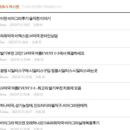
Q&A 게시판
75,981개(2891/3800페이지)
이천 비아그라후기 솔직한 이야기
Jayna
2025.07.11 10:42
조회 41
|
|
파워약국 비맥스정 24약국 온라인상담
Dan
2025.07.11 10:41
조회 35
|
|
발기부전 고민? 24약국 여름EVENT 1+1에서 해결하세요
Karen
2025.07.11 10:40
조회 33
|
|
광명 시알리스구매-시알리스구입-정품시알리스-시알리스파는곳
Brooke
2025.07.11 10:39
조회 46
|
|
24약국 여름EVENT 1+1 - 최고의 발기부전 치료제 모음
Jenna
2025.07.11 10:38
조회 52
|
|
하나약국, 성기능장애, 인도타다라필직구, 비아그라판매처
Chelsea
2025.07.11 10:37
조회 28
|
|
비아그라 먹으면 오래하나요?24h파워약국 비아그라실제복용후기
Sarah
2025.07.11 10:36
조회 31
|
|