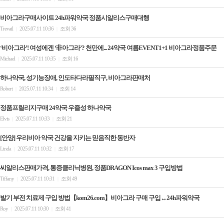
비아그라구매사이트 24h파워약국 정품시알리스구매대행
Trevail
2025.07.11 10:36
조회 36
|
|
‘비아그라’! 여성에겐 ‘非아그라’? 천만에... 24약국 여름EVENT1+1 비아그라정품주문
Michael
2025.07.11 10:35
조회 16
|
|
하나약국, 성기능장애, 인도타다라필직구, 비아그라판매처
Robert
2025.07.11 10:34
조회 14
|
|
정품프릴리지구매 24약국 우즐성 하나약국
Elvis
2025.07.11 10:33
조회 21
|
|
[안양] 우리비아 약국 건강을 지키는 믿음직한 동반자
Linda
2025.07.11 10:32
조회 17
|
|
씨알리스판매가격, 통증클리닉병원, 정품DRAGON Icos max 3 구입방법
Tiffany
2025.07.11 10:31
조회 49
|
|
발기 부전 치료제 구입 방법【kom26.com】비아그라 구매 구입↔24h파워약국
Roy
2025.07.11 10:30
조회 41
|
|