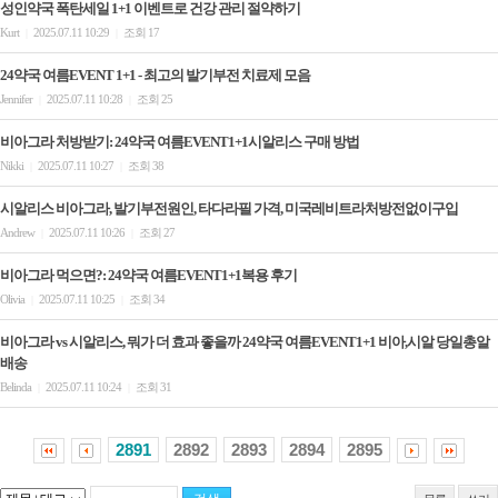
성인약국 폭탄세일 1+1 이벤트로 건강 관리 절약하기
Kurt
2025.07.11 10:29
조회 17
|
|
24약국 여름EVENT 1+1 - 최고의 발기부전 치료제 모음
Jennifer
2025.07.11 10:28
조회 25
|
|
비아그라 처방받기: 24약국 여름EVENT1+1시알리스 구매 방법
Nikki
2025.07.11 10:27
조회 38
|
|
시알리스 비아그라, 발기부전원인, 타다라필 가격, 미국레비트라처방전없이구입
Andrew
2025.07.11 10:26
조회 27
|
|
비아그라 먹으면?: 24약국 여름EVENT1+1복용 후기
Olivia
2025.07.11 10:25
조회 34
|
|
비아그라 vs 시알리스, 뭐가 더 효과 좋을까 24약국 여름EVENT1+1 비아,시알 당일총알
배송
Belinda
2025.07.11 10:24
조회 31
|
|
2891
2892
2893
2894
2895