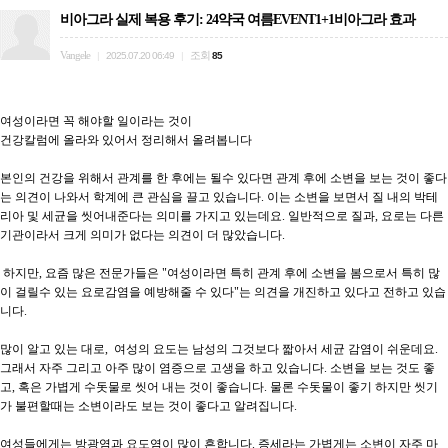
비아그라 실제 복용 후기: 24약국 여름EVENT1+1비아그라 효과
Vangele
조회
|
2025.07.20 06:49
|
85
여성이라면 꼭 해야할 일이라는 것이

건강칼럼에 올라와 있어서 정리해서 올려봅니다

본인의 건강을 위해서 관계를 한 후에는 될수 있다면 관계 후에 소변을 보는 것이 좋다
는 의견이 나와서 학계에 큰 관심을 끌고 있습니다. 이는 소변을 보면서 질 내의 박테
리아 및 세균을 씻어내준다는 의미를 가지고 있는데요. 일반적으로 질과, 요로는 다른 
기관이라서 크게 의미가 없다는 의견이 더 많았습니다.

 하지만, 요즘 많은 전문가들은 "여성이라면 특히 관계 후에 소변을 봄으로서 특히 많
이 걸릴수 있는 요로감염을 예방해줄 수 있다"는 의견을 개진하고 있다고 전하고 있습
니다.

많이 알고 있는 대로,  여성의 요도는 남성의 그것보다 짧아서 세균 감염이 쉬운데요. 
그래서 자주 그리고 아주 많이 염증으로 고생을 하고 있습니다. 소변을 보는 것도 좋
고, 혹은 가볍게 수돗물로 씻어 내는 것이 좋습니다. 물론 수돗물이 좋기 하지만 씻기
가 불편할때는 소변이라도 보는 것이 좋다고 알려집니다.

여성들에게는 방광염과 요도염이 많이 흔합니다. 증세라는 가볍게는 소변이 자주 마