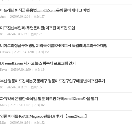
아드레닌 퇴직금 운용법 zomd12.com 은퇴 준비 재테크 비법
Amy
2025.07.30 12:04
조회 157
|
|
미프진산부인과 (우먼온리원) 미프진 미­프진 도입
00
2025.07.30 12:02
조회 177
|
|
비아그라정품구매방법 24약국 여름EVENT1+1 독일레비트라구매대행
Catherine
2025.07.30 12:01
조회 158
|
|
D8 zomd12.com 시카고 불스 회복제 프로그램 인기
Kevin
2025.07.30 11:59
조회 154
|
|
부산 정품미프진파는곳 동래구 정품미프진구입구매방법 미­프진후기
00
2025.07.30 11:57
조회 165
|
|
파워약국 은밀한 속삭임, 웹툰 히로인 매력 zomd12.com 마음 열기
Marci
2025.07.30 11:55
조회 168
|
|
인천 비아몰 K‑POP Magnetic 팬들 D9 후기 【 kom26.com 】
Mike
2025.07.30 11:54
조회 152
|
|