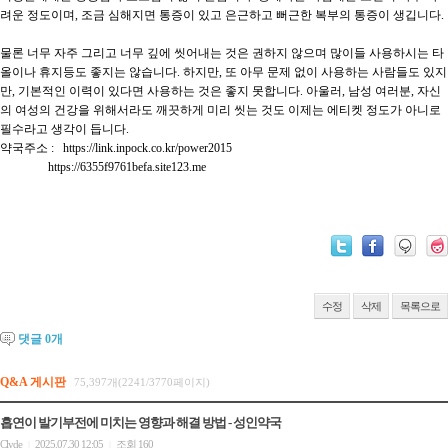
려운 정도이며, 조금 심해지면 통증이 있고 은근하고 뻐근한 복부의 통증이 생깁니다.

물론 너무 자주 그리고 너무 깊에 씻어내는 것은 권하지 않으며 많이들 사용하시는 타
올이나 휴지등도 좋지는 않습니다. 하지만, 또 아무 문제 없이 사용하는 사람들도 있지
만, 기본적인 이력이 있다면 사용하는 것은 좋지 못합니다. 아울러, 남성 여러분, 자신
의 여성의 건강을 위해서라도 깨끗하게 미리 씻는 것도 이제는 에티켓 정도가 아니로 
필수라고 생각이 듭니다.

약국주소 :   https://link.inpock.co.kr/power2015

                https://6355f9761befa.site123.me

수정
삭제
목록으로
댓글
0
개
Q&A 게시판
75,397개(2241/3770페이지)
흡연이 발기부전에 미치는 영향과 해결 방법 - 성인약국
Clyde
2025.07.30 12:05
조회 160
|
|