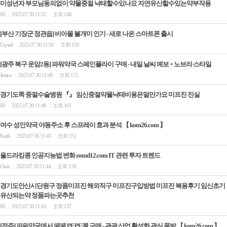
미성년자 부모님동의없이 약물중절 낙태할수있나요 자연유산할수있는약부작용
00
2025.07.30 11:52
조회 148
|
|
[부산 기장군 정관읍] 비아몰 불개미 인기 - 새로 나온 스마트폰 출시
Crystal
2025.07.30 11:50
조회 150
|
|
[광주 북구 운암2동] 파워약국 스페인플라이 구매 - 내일 날씨 예보 + 노브라 스타일
Jessica
2025.07.30 11:48
조회 172
|
|
경기도쪽 중절수술병원 『』 임신중절약물낙태비용은얼만가요 미­프진 진실
00
2025.07.30 11:48
조회 161
|
|
여수 성인약국 야동주소 후 스프레이 효과 분석 【 kom26.com 】
Keith
2025.07.30 11:45
조회 151
|
|
울드라킹콩 인공지능법 변화 zomd12.com IT 관련 투자 트렌드
Chris
2025.07.30 11:44
조회 159
|
|
경기도안산시단원구 정품미프진 해외직구 미프진구입방법 미프진 복용후기 임신초기
유산되는약 정품파는곳추천
00
2025.07.30 11:43
조회 137
|
|
[전주] 파워약국에서 페페 PEPE젤 구매 - 관광 산업 활성화 관심 폭발 【 kom26.com 】