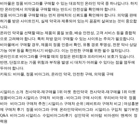
비아몰은 정품 비아그라를 구매할 수 있는 대표적인 온라인 약국 중 하나입니다. 하지
만 온라인에서 의약품을 구매할 때는 반드시 안전성을 확인해야 합니다.

정품 비아그라를 구매할 때는 먼저 판매처의 신뢰도를 확인해야 합니다. 의약품 판매 
허가를 받은 사이트인지, 실제 약국과 제휴되어 있는지 꼼꼼히 살펴보는 것이 중요합
니다.

온라인 약국을 선택할 때는 제품의 품질 보증, 배송 안전성, 고객 서비스 등을 종합적
으로 고려해야 합니다. 특히 처방 없이 구매할 수 있는 사이트는 주의가 필요합니다.

비아몰에서 구매할 경우, 제품의 정품 인증서 확인, 유통 경로 투명성, 전문 약사 상담 
가능 여부 등을 확인하시기 바랍니다. 이는 안전한 구매를 위한 필수 절차입니다.

온라인으로 비아그라를 구매할 때의 장점은 편리함과 프라이버시 보호가 있습니다. 
반면, 단점으로는 가품 위험과 부작용 발생 시 대처가 어려울 수 있다는 점을 염두에 
두어야 합니다.

키워드: 비아몰, 정품 비아그라, 온라인 약국, 안전한 구매, 의약품 구매

시알리스 소개  천사약국-재구매율 1위 마켓  한인약국  천사약국-재구매율 1위 마켓  
정품비아그라 시알리스 구매처  비아원 - 비아그라 구매 사이트  우리비아 약국  정품
비아   비아그라 구매처 추천 | 시알리스 구매처 순위 | 레비트라 구매처 비교 | 여성흥분
제 구매처 후기  정품 비아그라 구매  온라인약국비아그라  시알리스 구입처  발기부전 
Q&A  비아그라 시알리스  수입비아그라후기  성인약국  비아탑  비아센터  맨케어  정
력원  
