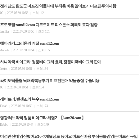
전라남도 완도군 미프진 약물낙태 부작용 비용 알아보기 미­프진주의사항
00
2025.07.30 10:56
조회 142
|
|
프로코밀 zomd12.com 디트로이트 피스톤스 회복제 효과 검증
Jennifer
2025.07.30 10:55
조회 131
|
|
해바라기, 그리움의 계절 zomd12.com
Annette
2025.07.30 10:54
조회 155
|
|
하나약국 비아그라, 정품비아그라 효과, 정품미국비아그라 판매
Jessica
2025.07.30 10:51
조회 184
|
|
싸이토텍출혈 낙태약복용후기 미프진판매 약물중절 수술비용
00
2025.07.30 10:51
조회 164
|
|
레비트라, 빈센조의 복수 zomd12.com
David
2025.07.30 10:50
조회 173
|
|
영광 러브약국 정품 비아그라 체험기 【 kom26.com 】
Bobby
2025.07.30 10:47
조회 179
|
|
미성연잔데 임신했어요! 6~7개월정도 됬어요 미프진비용 부작용불임없는 미프진 구입