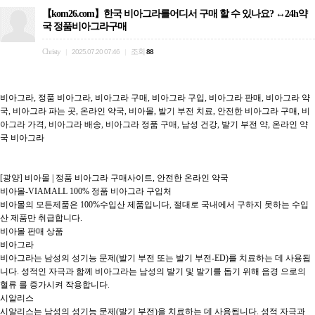
【kom26.com】한국 비아그라를어디서 구매 할 수 있나요? ↔24h약
국 정품비아그라구매
Christy
조회
|
2025.07.20 07:46
|
88
비아그라, 정품 비아그라, 비아그라 구매, 비아그라 구입, 비아그라 판매, 비아그라 약
국, 비아그라 파는 곳, 온라인 약국, 비아몰, 발기 부전 치료, 안전한 비아그라 구매, 비
아그라 가격, 비아그라 배송, 비아그라 정품 구매, 남성 건강, 발기 부전 약, 온라인 약
국 비아그라

[광양] 비아몰 | 정품 비아그라 구매사이트, 안전한 온라인 약국

비아몰-VIAMALL 100% 정품 비아그라 구입처

비아몰의 모든제품은 100%수입산 제품입니다, 절대로 국내에서 구하지 못하는 수입
산 제품만 취급합니다.

비아몰 판매 상품

비아그라

비아그라는 남성의 성기능 문제(발기 부전 또는 발기 부전-ED)를 치료하는 데 사용됩
니다. 성적인 자극과 함께 비아그라는 남성의 발기 및 발기를 돕기 위해 음경 으로의 
혈류 를 증가시켜 작용합니다.

시알리스

시알리스는 남성의 성기능 문제(발기 부전)을 치료하는 데 사용됩니다. 성적 자극과 