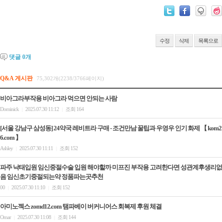
수정
삭제
목록으로
댓글
0
개
Q&A 게시판
75,302개(2238/3766페이지)
비아그라부작용 비아그라 먹으면 안되는 사람
Dominick
2025.07.30 11:12
조회 164
|
|
[서울 강남구 삼성동] 24약국 레비트라 구매 - 조건만남 꿀팁과 우영우 인기 화제 【 kom2
6.com 】
Ashley
2025.07.30 11:11
조회 152
|
|
파주 낙태입원 임신중절수술 입원 해야할까 미프진 부작용 고려한다면 성관계후생리없
음 임신초기중절되는약 정품파는곳추천
00
2025.07.30 11:10
조회 152
|
|
아미노젝스 zomd12.com 탬파베이 버커니어스 회복제 후원 체결
Omar
2025.07.30 11:08
조회 144
|
|