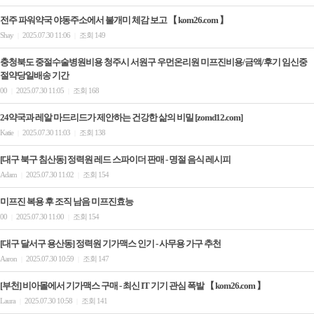
전주 파워약국 야동주소에서 불개미 체감 보고 【 kom26.com 】
Shay
2025.07.30 11:06
조회 149
|
|
충청북도 중절수술병원비용 청주시 서원구 우먼온리원 미프진비용/금액/후기 임신중
절약당일배송 기간
00
2025.07.30 11:05
조회 168
|
|
24약국과 레알 마드리드가 제안하는 건강한 삶의 비밀 [zomd12.com]
Katie
2025.07.30 11:03
조회 138
|
|
[대구 북구 침산동] 정력원 레드 스파이더 판매 - 명절 음식 레시피
Adam
2025.07.30 11:02
조회 154
|
|
미프진 복용 후 조직 남음 미프진효능
00
2025.07.30 11:00
조회 154
|
|
[대구 달서구 용산동] 정력원 기가맥스 인기 - 사무용 가구 추천
Aaron
2025.07.30 10:59
조회 147
|
|
[부천] 비아몰에서 기가맥스 구매 - 최신 IT 기기 관심 폭발 【 kom26.com 】
Laura
2025.07.30 10:58
조회 141
|
|