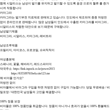
함께 시알리스는 남성이 발기를 유지하고 발기할 수 있도록 음경 으로의 혈류 를 증가
시켜 작동합니다

카마그라

카마그라는 발기부전 치료제로 판매되고 있습니다. 인도에서 제조되며 종종 처방전 
없이 온라인으로 판매됩니다. 많은 남성들이 인도에서 수출된 카마그라를 비아그라 , 
시알리스의 저렴한 대안으로 보기 때문에 구매합니다 .

남성발기제품

비아그라, 시알리스, 카마그라, 레비트라

남성조루제품

프릴리지, 아이코스, 프로코밀, 슈퍼칙칙이

여성흥분제

스패니쉬, 꽃물, 해바라기, 레드스파이더

약국주소: https://link.inpock.co.kr/power2015

               https://6355f9761befa.site123.me

왜 비아몰 인가요?

처방전 없이

비아몰에서 비아그라 구입을 하면 처방전 없이 구입이 가능합니다. 당일 무료배송 / 비
밀포장 / 대한민국 남성들의 고민을 해결합니다.

100% 정품 보장

비아몰은 100% 정품만을 취급합니다. 정품이 아니거나 효과가 없을시 100% 환불해드