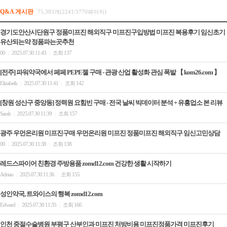
Q&A 게시판
75,383개(2241/3770페이지)
경기도안산시단원구 정품미프진 해외직구 미프진구입방법 미프진 복용후기 임신초기
유산되는약 정품파는곳추천
00
2025.07.30 11:43
조회 137
|
|
[전주] 파워약국에서 페페 PEPE젤 구매 - 관광 산업 활성화 관심 폭발 【 kom26.com 】
Elizabeth
2025.07.30 11:41
조회 142
|
|
[창원 성산구 중앙동] 정력원 요힘빈 구매 - 전국 날씨 빅데이터 분석 + 유흥업소 본 리뷰
Sarah
2025.07.30 11:39
조회 157
|
|
광주 우먼온리원 미프진구매 우먼온리원 미프진 정품미프진 해외직구 임신고민상담
00
2025.07.30 11:38
조회 138
|
|
레드스파이어 친환경 주방용품 zomd12.com 건강한 생활 시작하기
Adrian
2025.07.30 11:36
조회 155
|
|
성인약국, 트와이스의 행복 zomd12.com
Edward
2025.07.30 11:35
조회 166
|
|
인천 중절수술병원 부평구 산부인과 미프진 처방비용 미프진정품가격 미프진후기