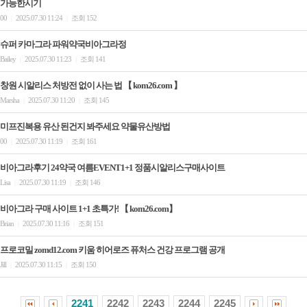
가능한시기
00
2025.07.30 11:24
조회 152
|
|
슈퍼 카마그라 파워약국비아그라정
Bailey
2025.07.30 11:23
조회 141
|
|
창원 시알리스 처방전 없이 사는 법 【 kom26.com 】
Marsha
2025.07.30 11:20
조회 145
|
|
미프진복용 유산 된건지 봐주세요 약물유산방법
00
2025.07.30 11:19
조회 161
|
|
비아그라후기 24약국 여름EVENT1+1 정품시알리스구매사이트
Lisa
2025.07.30 11:19
조회 146
|
|
비아그라 구매 사이트 1+1 초특가! 【 kom26.com】
Brian
2025.07.30 11:16
조회 151
|
|
프로코밀 zomd12.com 키움 히어로즈 퓨처스 건강 프로그램 공개
Jill
2025.07.30 11:15
조회 150
|
|
2241
2242
2243
2244
2245