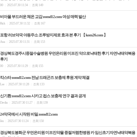
00
2025.07.30 11:34
조회 149
|
|
비아몰 부드러운 체온 교감 zomd12.com 여성 매력 발산
Rick
2025.07.30 11:32
조회 167
|
|
포항 러브약국 야동주소 조루방지제로 효과 본 후기 【 kom26.com 】
Ana
2025.07.30 11:31
조회 153
|
|
경상북도경주시중절수술병원 우먼온리원 미프진 약으로낙태한 후기 자연낙태약복용
후기
00
2025.07.30 11:29
조회 155
|
|
칵스타 zomd12.com 전남 드래곤즈 보충제 후원 계약 체결
Lee
2025.07.30 11:28
조회 133
|
|
신기환 zomd12.com 시카고 컵스 보충제 연구 결과 공개
Devlin
2025.07.30 11:27
조회 139
|
|
24약국에서 시작된 비밀 zomd12.com
Jen
2025.07.30 11:24
조회 150
|
|
경상북도봉화군 우먼온리원 미프진약물 중절저렴한병원 카 임신초기자연낙태약복용