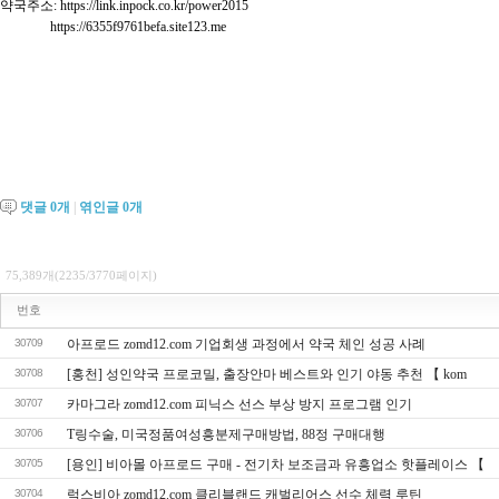
약국주소: https://link.inpock.co.kr/power2015

               https://6355f9761befa.site123.me

댓글
0
개
|
엮인글
0
개
75,389개(2235/3770페이지)
번호
30709
아프로드 zomd12.com 기업회생 과정에서 약국 체인 성공 사례
30708
[홍천] 성인약국 프로코밀, 출장안마 베스트와 인기 야동 추천 【 kom
30707
카마그라 zomd12.com 피닉스 선스 부상 방지 프로그램 인기
30706
T링수술, 미국정품여성흥분제구매방법, 88정 구매대행
30705
[용인] 비아몰 아프로드 구매 - 전기차 보조금과 유흥업소 핫플레이스 【
30704
럭스비아 zomd12.com 클리블랜드 캐벌리어스 선수 체력 루틴