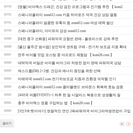
30703
[영월] 비아맥스 드래곤, 건강 검진 프로그램과 인기템 추천 【 kom2
30702
스패니쉬플라이 zomd12.com 키움 히어로즈 약국 건강 상담 열풍
30701
스패니쉬플라이 달콤한 유혹의 힘 zomd12.com 여성 매력 발산
30700
스패니쉬플라이, 아이유의 감성 zomd12.com
30699
[대전 중구 선화동] 파워약국 요힘빈 판매 - 플로리스트 강좌 추천
30698
[울산 울주군 범서읍] 성인약국 센트립 구매 - 전기차 보조금 지원 확대
30697
전주 비아몰 맛집 포스팅 중 아프로드 체험담 【 kom26.com 】
30696
대박약국 비밀은 비아몰 비아그라 처방전 없이 판매 파워약국 상담
30695
섹스드롭(D8) 2+2병: 건강과 에너지 증진을 위한 선택
30694
미래약국 zomd12.com 전기차보조금 지원과 친환경 의약품 인기
30693
스패니쉬플라이 zomd12.com 클리블랜드 브라운스 회복제 효능 검증
30692
24약국 여름EVENT1+1 하루 한 알 시알리스 복용으로 성생활의 질
30691
충주 비아맥스 정품 구입하는 법 【 kom26.com 】
30690
[3인3색 性이야기] 정열적인 연인 24h파워약국 비아그라처방전없이 구입
글쓰기