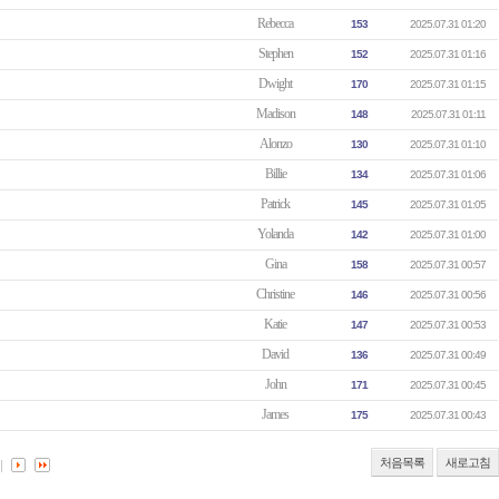
Rebecca
153
2025.07.31 01:20
Stephen
152
2025.07.31 01:16
Dwight
170
2025.07.31 01:15
Madison
148
2025.07.31 01:11
Alonzo
130
2025.07.31 01:10
Billie
134
2025.07.31 01:06
Patrick
145
2025.07.31 01:05
Yolanda
142
2025.07.31 01:00
Gina
158
2025.07.31 00:57
Christine
146
2025.07.31 00:56
Katie
147
2025.07.31 00:53
David
136
2025.07.31 00:49
John
171
2025.07.31 00:45
James
175
2025.07.31 00:43
처음목록
새로고침