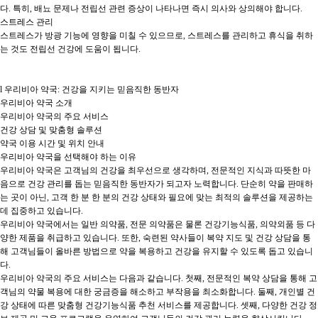
다. 특히, 배뇨 문제나 전립선 관련 증상이 나타나면 즉시 의사와 상의해야 합니다.

스트레스 관리

스트레스가 방광 기능에 영향을 미칠 수 있으므로, 스트레스를 관리하고 휴식을 취하
는 것도 전립선 건강에 도움이 됩니다.

l 우리비아 약국: 건강을 지키는 믿음직한 동반자

우리비아 약국 소개

우리비아 약국의 주요 서비스

건강 상담 및 맞춤형 솔루션

약국 이용 시간 및 위치 안내

우리비아 약국을 선택해야 하는 이유

우리비아 약국은 고객님의 건강을 최우선으로 생각하며, 전문적인 지식과 따뜻한 마
음으로 건강 관리를 돕는 믿음직한 동반자가 되고자 노력합니다. 단순히 약을 판매하
는 곳이 아닌, 고객 한 분 한 분의 건강 상태와 필요에 맞는 최적의 솔루션을 제공하는 
데 집중하고 있습니다.

우리비아 약국에서는 일반 의약품, 전문 의약품은 물론 건강기능식품, 의약외품 등 다
양한 제품을 취급하고 있습니다. 또한, 숙련된 약사들이 복약 지도 및 건강 상담을 통
해 고객님들이 올바른 방법으로 약을 복용하고 건강을 유지할 수 있도록 돕고 있습니
다.

우리비아 약국의 주요 서비스는 다음과 같습니다. 첫째, 전문적인 복약 상담을 통해 고
객님의 약물 복용에 대한 궁금증을 해소하고 부작용을 최소화합니다. 둘째, 개인별 건
강 상태에 따른 맞춤형 건강기능식품 추천 서비스를 제공합니다. 셋째, 다양한 건강 정