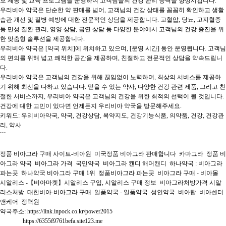
보 제공 및 교육 프로그램을 운영하여 고객님들의 건강 관리 능력을 향상시킵니다.

우리비아 약국은 단순한 약 판매를 넘어, 고객님의 건강 상태를 꼼꼼히 확인하고 생활 
습관 개선 및 질병 예방에 대한 전문적인 상담을 제공합니다. 고혈압, 당뇨, 고지혈증 
등 만성 질환 관리, 영양 상담, 금연 상담 등 다양한 분야에서 고객님의 건강 증진을 위
한 맞춤형 솔루션을 제공합니다.

우리비아 약국은 [약국 위치]에 위치하고 있으며, [운영 시간] 동안 운영됩니다. 고객님
의 편의를 위해 넓고 쾌적한 공간을 제공하며, 친절하고 전문적인 상담을 약속드립니
다.

우리비아 약국은 고객님의 건강을 위해 끊임없이 노력하며, 최상의 서비스를 제공하
기 위해 최선을 다하고 있습니다. 믿을 수 있는 약사, 다양한 건강 관련 제품, 그리고 친
절한 서비스까지, 우리비아 약국은 고객님의 건강을 위한 최적의 선택이 될 것입니다. 
건강에 대한 고민이 있다면 언제든지 우리비아 약국을 방문해주세요.

키워드: 우리비아약국, 약국, 건강상담, 복약지도, 건강기능식품, 의약품, 건강, 건강관
리, 약사

```

정품 비아그라 구매 사이트-비아원  미국정품 비아그라 판매합니다  카마그라  정품 비
아그라 약국  비아그라 가격  국민약국  비아그라 캔디 해머캔디  하나약국 : 비아그라 
파는곳  하나약국 비아그라 구매 1위  정품비아그라 파는곳  비아그라 구매 - 비아몰  
시알리스 -【비아마켓】시알리스 구입, 시알리스 구매 정보  비아그라처방가격 시알
리스처방  대한비아-비아그라 구매  일품약국 - 일품약국  성인약국  비아탑  비아센터  
맨케어  정력원  

약국주소: https://link.inpock.co.kr/power2015

               https://6355f9761befa.site123.me
