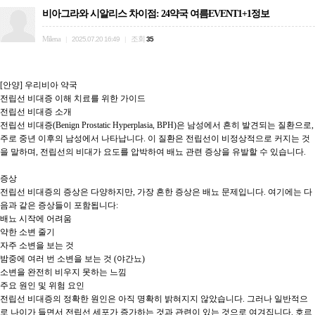
비아그라와 시알리스 차이점: 24약국 여름EVENT1+1정보
Milena
조회
|
2025.07.20 16:49
|
35
[안양] 우리비아 약국

전립선 비대증 이해 치료를 위한 가이드

전립선 비대증 소개

전립선 비대증(Benign Prostatic Hyperplasia, BPH)은 남성에서 흔히 발견되는 질환으로, 
주로 중년 이후의 남성에서 나타납니다. 이 질환은 전립선이 비정상적으로 커지는 것
을 말하며, 전립선의 비대가 요도를 압박하여 배뇨 관련 증상을 유발할 수 있습니다.

증상

전립선 비대증의 증상은 다양하지만, 가장 흔한 증상은 배뇨 문제입니다. 여기에는 다
음과 같은 증상들이 포함됩니다:

배뇨 시작에 어려움

약한 소변 줄기

자주 소변을 보는 것

밤중에 여러 번 소변을 보는 것 (야간뇨)

소변을 완전히 비우지 못하는 느낌

주요 원인 및 위험 요인

전립선 비대증의 정확한 원인은 아직 명확히 밝혀지지 않았습니다. 그러나 일반적으
로 나이가 들면서 전립선 세포가 증가하는 것과 관련이 있는 것으로 여겨집니다. 호르