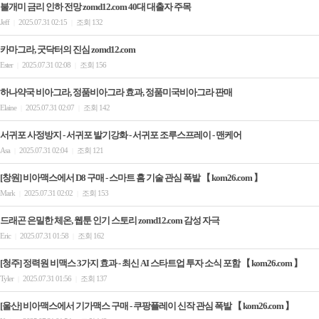
불개미 금리 인하 전망 zomd12.com 40대 대출자 주목
Jeff
2025.07.31 02:15
조회 132
|
|
카마그라, 굿닥터의 진심 zomd12.com
Ester
2025.07.31 02:08
조회 156
|
|
하나약국 비아그라, 정품비아그라 효과, 정품미국비아그라 판매
Elaine
2025.07.31 02:07
조회 142
|
|
서귀포 사정방지 - 서귀포 발기강화 - 서귀포 조루스프레이 - 맨케어
Asa
2025.07.31 02:04
조회 121
|
|
[창원] 비아맥스에서 D8 구매 - 스마트 홈 기술 관심 폭발 【 kom26.com 】
Mark
2025.07.31 02:02
조회 153
|
|
드래곤 은밀한 체온, 웹툰 인기 스토리 zomd12.com 감성 자극
Eric
2025.07.31 01:58
조회 162
|
|
[청주] 정력원 비맥스 3가지 효과 - 최신 AI 스타트업 투자 소식 포함 【 kom26.com 】
Tyler
2025.07.31 01:56
조회 137
|
|
[울산] 비아맥스에서 기가맥스 구매 - 쿠팡플레이 신작 관심 폭발 【 kom26.com 】