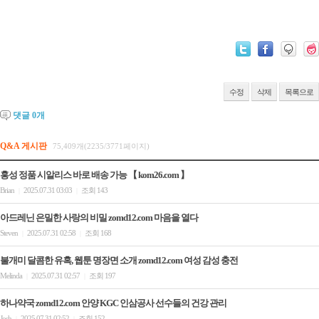
수정
삭제
목록으로
댓글
0
개
Q&A 게시판
75,409개(2235/3771페이지)
홍성 정품 시알리스 바로 배송 가능 【 kom26.com 】
Brian
2025.07.31 03:03
조회 143
|
|
아드레닌 은밀한 사랑의 비밀 zomd12.com 마음을 열다
Steven
2025.07.31 02:58
조회 168
|
|
불개미 달콤한 유혹, 웹툰 명장면 소개 zomd12.com 여성 감성 충전
Melinda
2025.07.31 02:57
조회 197
|
|
하나약국 zomd12.com 안양 KGC 인삼공사 선수들의 건강 관리
Josh
2025.07.31 02:52
조회 152
|
|