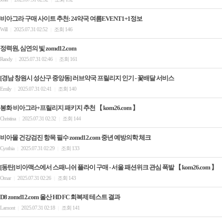
비아그라 구매 사이트 추천: 24약국 여름EVENT1+1정보
Will
2025.07.31 02:52
조회 146
|
|
정력원, 심연의 빛 zomd12.com
Randy
2025.07.31 02:46
조회 161
|
|
[경남 창원시 성산구 중앙동] 러브약국 프릴리지 인기 - 꽃배달 서비스
Emily
2025.07.31 02:41
조회 140
|
|
봉화 비아그라+프릴리지 패키지 추천 【 kom26.com 】
Christina
2025.07.31 02:32
조회 144
|
|
비아몰 건강검진 항목 필수 zomd12.com 중년 예방의학 체크
Cynthia
2025.07.31 02:29
조회 133
|
|
[동탄] 비아맥스에서 스패니쉬 플라이 구매 - 서울 패션위크 관심 폭발 【 kom26.com 】
Omar
2025.07.31 02:26
조회 143
|
|
D8 zomd12.com 울산 HD FC 회복제 테스트 결과
Lamont
2025.07.31 02:18
조회 141
|
|