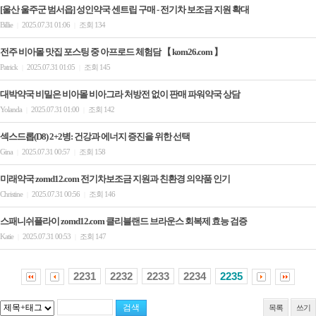
[울산 울주군 범서읍] 성인약국 센트립 구매 - 전기차 보조금 지원 확대
Billie
2025.07.31 01:06
조회 134
|
|
전주 비아몰 맛집 포스팅 중 아프로드 체험담 【 kom26.com 】
Patrick
2025.07.31 01:05
조회 145
|
|
대박약국 비밀은 비아몰 비아그라 처방전 없이 판매 파워약국 상담
Yolanda
2025.07.31 01:00
조회 142
|
|
섹스드롭(D8) 2+2병: 건강과 에너지 증진을 위한 선택
Gina
2025.07.31 00:57
조회 158
|
|
미래약국 zomd12.com 전기차보조금 지원과 친환경 의약품 인기
Christine
2025.07.31 00:56
조회 146
|
|
스패니쉬플라이 zomd12.com 클리블랜드 브라운스 회복제 효능 검증
Katie
2025.07.31 00:53
조회 147
|
|
2231
2232
2233
2234
2235
목록
쓰기