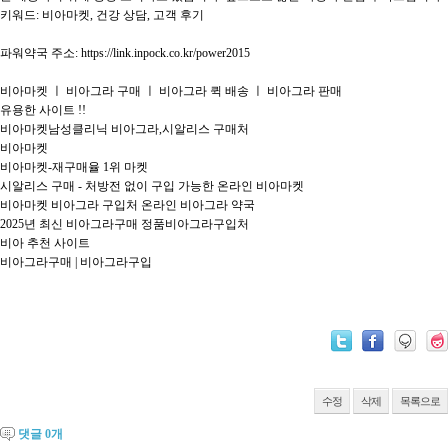
키워드: 비아마켓, 건강 상담, 고객 후기

파워약국 주소: https://link.inpock.co.kr/power2015

비아마켓 ㅣ 비아그라 구매 ㅣ 비아그라 퀵 배송 ㅣ 비아그라 판매

유용한 사이트 !!

비아마켓남성클리닉 비아그라,시알리스 구매처

비아마켓

비아마켓-재구매율 1위 마켓

시알리스 구매 - 처방전 없이 구입 가능한 온라인 비아마켓

비아마켓 비아그라 구입처 온라인 비아그라 약국

2025년 최신 비아그라구매 정품비아그라구입처

비아 추천 사이트

비아그라구매 | 비아그라구입

수정
삭제
목록으로
댓글
0
개