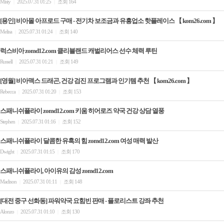
Misty
2025.07.31 01:25
조회 164
|
|
[용인] 비아몰 아프로드 구매 - 전기차 보조금과 유흥업소 핫플레이스 【 kom26.com 】
Melisa
2025.07.31 01:24
조회 140
|
|
럭스비아 zomd12.com 클리블랜드 캐벌리어스 선수 체력 루틴
Russell
2025.07.31 01:21
조회 149
|
|
[영월] 비아맥스 드래곤, 건강 검진 프로그램과 인기템 추천 【 kom26.com 】
Rebecca
2025.07.31 01:20
조회 153
|
|
스패니쉬플라이 zomd12.com 키움 히어로즈 약국 건강 상담 열풍
Stephen
2025.07.31 01:16
조회 152
|
|
스패니쉬플라이 달콤한 유혹의 힘 zomd12.com 여성 매력 발산
Dwight
2025.07.31 01:15
조회 170
|
|
스패니쉬플라이, 아이유의 감성 zomd12.com
Madison
2025.07.31 01:11
조회 148
|
|
[대전 중구 선화동] 파워약국 요힘빈 판매 - 플로리스트 강좌 추천
Alonzo
2025.07.31 01:10
조회 130
|
|