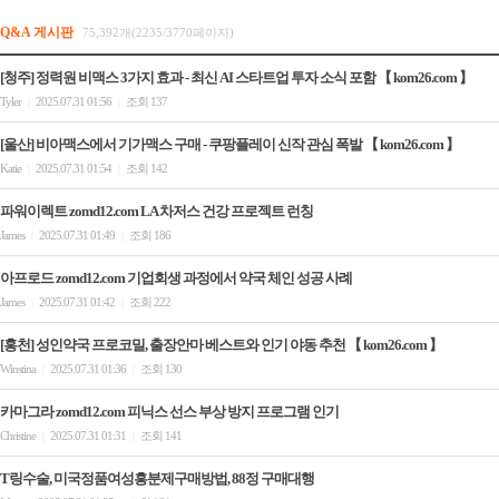
Q&A 게시판
75,392개(2235/3770페이지)
[청주] 정력원 비맥스 3가지 효과 - 최신 AI 스타트업 투자 소식 포함 【 kom26.com 】
Tyler
2025.07.31 01:56
조회 137
|
|
[울산] 비아맥스에서 기가맥스 구매 - 쿠팡플레이 신작 관심 폭발 【 kom26.com 】
Katie
2025.07.31 01:54
조회 142
|
|
파워이렉트 zomd12.com LA 차저스 건강 프로젝트 런칭
James
2025.07.31 01:49
조회 186
|
|
아프로드 zomd12.com 기업회생 과정에서 약국 체인 성공 사례
James
2025.07.31 01:42
조회 222
|
|
[홍천] 성인약국 프로코밀, 출장안마 베스트와 인기 야동 추천 【 kom26.com 】
Winstina
2025.07.31 01:36
조회 130
|
|
카마그라 zomd12.com 피닉스 선스 부상 방지 프로그램 인기
Christine
2025.07.31 01:31
조회 141
|
|
T링수술, 미국정품여성흥분제구매방법, 88정 구매대행