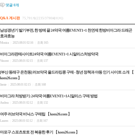
댓글
0
개
Q&A 게시판
75,791개(2235/3790페이지)
남성갱년기 발기부전, 한 방에 끝 24약국 여름EVENT1+1 천연제 한방비아그라 드래곤
효과효능
Monica
2025.08.01 02:16
조회 165
|
|
비아그라판매사이트24약국 여름EVENT1+1 시알리스처방약국
Vincent
2025.08.01 02:15
조회 137
|
|
[부산 동래구 온천동] 러브약국 울드라킹콩 구매 - 청년 정책과 야동 인기 사이트 소개 【
kom26.com 】
Jamie
2025.08.01 02:15
조회 168
|
|
비아그라 처방받기: 24약국 여름EVENT1+1시알리스 구매 방법
Andrea
2025.08.01 02:12
조회 132
|
|
여주 러브약국 비닉스 구매팁 【 kom26.com 】
Lauren
2025.08.01 02:12
조회 167
|
|
마포구 스포츠토토 전 복용한 후기 【 kom26.com 】