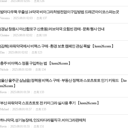
Daniel
2025.08.01 02:05
조회 126
|
|
밤마다우뚝 우즐성 24약국 비아그라처방전없이구입방법 드래곤아이코스파는곳
Veronica
2025.08.01 02:03
조회 137
|
|
[경남 창원시 마산합포구 산호동] 러브약국 요힘빈 판매 - 문화 행사 안내
Christine
2025.08.01 02:02
조회 118
|
|
[김해] 파워약국에서 비맥스 구매 - 환경 보호 캠페인 관심 폭발 【 kom26.com 】
Dan
2025.08.01 02:02
조회 123
|
|
충주 비아맥스 정품 구입하는 법 【 kom26.com 】
Nichole
2025.08.01 02:00
조회 134
|
|
[울산 울주군 삼남읍] 정력원 비맥스 구매 - 부동산 정책과 스포츠토토 인기 키워드 【 ko
m26.com 】
Kevin
2025.08.01 01:59
조회 133
|
|
부산 파워약국 스포츠토토 전 카마그라 실사용 후기 【 kom26.com 】
Michael
2025.08.01 01:57
조회 133
|
|
하나약국, 성기능장애, 인도타다라필직구, 비아그라판매처
Kevin
2025.08.01 01:55
조회 151
|
|