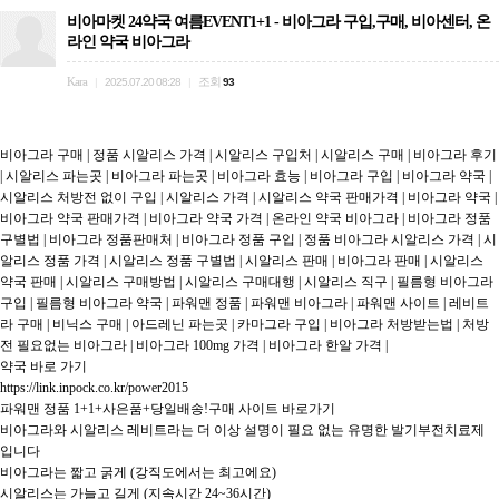
비아마켓 24약국 여름EVENT1+1 - 비아그라 구입,구매, 비아센터, 온
라인 약국 비아그라
Kara
조회
|
2025.07.20 08:28
|
93
비아그라 구매 | 정품 시알리스 가격 | 시알리스 구입처 | 시알리스 구매 | 비아그라 후기 
| 시알리스 파는곳 | 비아그라 파는곳 | 비아그라 효능 | 비아그라 구입 | 비아그라 약국 | 
시알리스 처방전 없이 구입 | 시알리스 가격 | 시알리스 약국 판매가격 | 비아그라 약국 | 
비아그라 약국 판매가격 | 비아그라 약국 가격 | 온라인 약국 비아그라 | 비아그라 정품 
구별법 | 비아그라 정품판매처 | 비아그라 정품 구입 | 정품 비아그라 시알리스 가격 | 시
알리스 정품 가격 | 시알리스 정품 구별법 | 시알리스 판매 | 비아그라 판매 | 시알리스 
약국 판매 | 시알리스 구매방법 | 시알리스 구매대행 | 시알리스 직구 | 필름형 비아그라 
구입 | 필름형 비아그라 약국 | 파워맨 정품 | 파워맨 비아그라 | 파워맨 사이트 | 레비트
라 구매 | 비닉스 구매 | 아드레닌 파는곳 | 카마그라 구입 | 비아그라 처방받는법 | 처방
전 필요없는 비아그라 | 비아그라 100mg 가격 | 비아그라 한알 가격 |

약국 바로 가기

https://link.inpock.co.kr/power2015

파워맨 정품 1+1+사은품+당일배송!구매 사이트 바로가기

비아그라와 시알리스 레비트라는 더 이상 설명이 필요 없는 유명한 발기부전치료제 
입니다

비아그라는 짧고 굵게 (강직도에서는 최고에요)

시알리스는 가늘고 길게 (지속시간 24~36시간)
