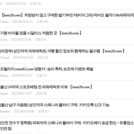
Z
2025.08.01 02:12
조회 151
|
|
【kom26.com】처방받지 않고 구매한 발기부전 약(비아그라) 먹어도 될까?24h파워약국
Claritxa
2025.08.01 02:11
조회 139
|
|
가평 비아몰 정품 시알리스 저렴한 곳 【 kom26.com 】
Travis
2025.08.01 02:09
조회 154
|
|
[의정부] 성인약국 파워에릭트, 여행 할인 정보와 함께하는 필수템 【 kom26.com 】
Chrystal
2025.08.01 02:09
조회 119
|
|
프릴리지 zomd12.com 양평 FC 승리 축하, 보조제 이벤트 폭발
Hamza
2025.08.01 02:07
조회 157
|
|
울산 24약국 스포츠배팅 전 파워에릭트 리뷰 【 kom26.com 】
Juanita
2025.08.01 02:07
조회 136
|
|
[울산 남구 야음동] 성인약국 스패니쉬 플라이 구매 - 카카오톡 신규 기능
Brandon
2025.08.01 02:06
조회 115
|
|
[인천 연수구 청학동] 파워약국 스패니쉬 플라이 구매 - 카카오페이 송금 한도 + 유흥업소
안전 팁