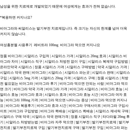
남성을 위한 치료제로 개발되었기 때문에 여성에게는 효과가 전혀 없습니다.

*복용하면 커지나요?

비아그라와 씨알리스는 발기부전 치료제입니다. 즉 크기는 자신의 한계를 넘어 더욱 
커지지 않습니다.

여성흥분젤 사용후기  레비트라 100mg  비아그라 먹으면 커지나요

정품 비아그라 | 시알리스 구입처 | 시알리스 가격 | 시알리스 20mg 효과 | 시알리스 비
아그라 차이 | 시알리스 직구 | 시알리스 처방전 없이 구입 | 시알리스 복제약 구입방법 | 
온라인약국 시알리스 | 정품 시알리스 가격 | 시알리스 구매방법 | 약국 시알리스 가격 | 
시알리스 약국 판매 | 비아그라 | 시알리스 | 시알리스 파는곳 | 시알리스 판매 | 시알리스 
구입 | 시알리스 5mg 가격 | 시알리스 20mg 가격 | 시알리스 구매 | 정품 시알리스 | 처방
전 필요없는 비아그라 | 비아그라 후기 | 비아그라 먹으면 안되는 사람 | 비아그라 먹으
면 크기 | 비아그라 약국 가격 | 비아그라 가격 | 비아그라 시알리스 | 비아그라 효능 | 시
알리스 효능 | 비아그라 효과 | 시알리스 효과 | 비아그라 효능 시간 | 비아그라 여자 효
능 | 비아그라 100mg 가격 | 비아그라 먹으면 나타나는 증상 | 비아그라 먹으면 커지나
요 | 비아그라 복용후기 | 비아그라 효과 시간 | 비아그라 구매사이트 | 비아그라 구입사
이트 | 비아그라 구입방법 | 비아그라 퀵배송 | 시알리스 퀵배송 | 시알리스 제네릭 구매 | 
시알리스 구매 약국 | 시알리스 약국 판매가격 | 정품 시알리스 직구 | 타다라필 20mg 후
기 | 시알리스 처방받는법 | 비아그라 자주 먹으면 | 발기부전 | 발기부전치료제 | 발기부
전치료 | 발기부전치료제 구입 | 발기부전치료제 구매 | 발기부전 구입 | 비아그라 파는