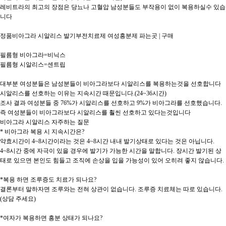
레비트라의 최고의 장점은 당뇨나 고혈압 남성분들도 부작용이 없이 복용하실수 있습
니다

정품비아그라 시알리스 발기부전치료제 여성흥분제 파는곳 | 구매

필름형 비아그라=비닉스

필름형 시알리스=센트립

대부분 여성분들은 남성분들이 비아그라보다 시알리스를 복용하는것을 선호합니다

시알리스를 선호하는 이유는 지속시간 때문입니다.(24~36시간)

조사 결과 여성분들 중 76%가 시알리스를 선호하고 9%가 비아그라를 선호했습니다.

즉 여성분들이 비아그라보다 시알리스를 훨씬 선호하고 있다는것입니다

비아그라 시알리스 자주하는 질문

* 비아그라 복용 시 지속시간은?

약효시간이 4~8시간이라는 것은 4~8시간 내내 발기상태로 있다는 것은 아닙니다.

4~8시간 중에 자극이 있을 경우에 발기가 가능한 시간을 말합니다. 장시간 발기된 상
태로 있으면 본인도 힘들고 조직에 손상을 입을 가능성이 있어 오히려 좋지 않습니다.

*복용 하면 조루증도 치료가 되나요?

​결론부터 말하자면 조루와는 전혀 상관이 없습니다. 조루증 치료체는 따로 있습니다.
(상담 주세요)

*여자가 복용하면 흥분 상태가 되나요?
