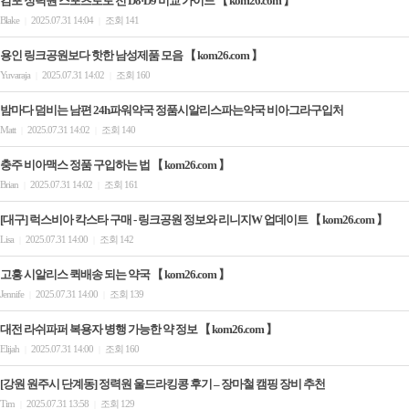
김포 정력원 스포츠토토 전 D8·D9 비교 가이드 【 kom26.com 】
Blake
2025.07.31 14:04
조회 141
|
|
용인 링크공원보다 핫한 남성제품 모음 【 kom26.com 】
Yuvaraja
2025.07.31 14:02
조회 160
|
|
밤마다 덤비는 남편 24h파워약국 정품시알리스파는약국 비아그라구입처
Matt
2025.07.31 14:02
조회 140
|
|
충주 비아맥스 정품 구입하는 법 【 kom26.com 】
Brian
2025.07.31 14:02
조회 161
|
|
[대구] 럭스비아 칵스타 구매 - 링크공원 정보와 리니지W 업데이트 【 kom26.com 】
Lisa
2025.07.31 14:00
조회 142
|
|
고흥 시알리스 퀵배송 되는 약국 【 kom26.com 】
Jennife
2025.07.31 14:00
조회 139
|
|
대전 라쉬파퍼 복용자 병행 가능한 약 정보 【 kom26.com 】
Elijah
2025.07.31 14:00
조회 160
|
|
[강원 원주시 단계동] 정력원 울드라킹콩 후기 – 장마철 캠핑 장비 추천
Tim
2025.07.31 13:58
조회 129
|
|