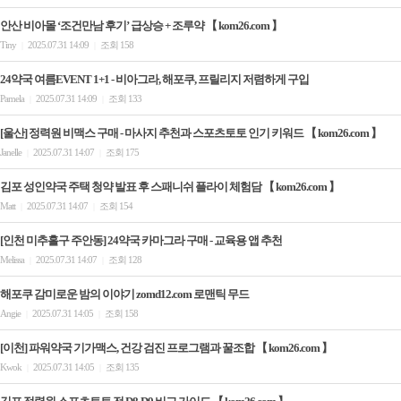
안산 비아몰 ‘조건만남 후기’ 급상승 + 조루약 【 kom26.com 】
Tiny
2025.07.31 14:09
조회 158
|
|
24약국 여름EVENT 1+1 - 비아그라, 해포쿠, 프릴리지 저렴하게 구입
Pamela
2025.07.31 14:09
조회 133
|
|
[울산] 정력원 비맥스 구매 - 마사지 추천과 스포츠토토 인기 키워드 【 kom26.com 】
Janelle
2025.07.31 14:07
조회 175
|
|
김포 성인약국 주택 청약 발표 후 스패니쉬 플라이 체험담 【 kom26.com 】
Matt
2025.07.31 14:07
조회 154
|
|
[인천 미추홀구 주안동] 24약국 카마그라 구매 - 교육용 앱 추천
Melissa
2025.07.31 14:07
조회 128
|
|
해포쿠 감미로운 밤의 이야기 zomd12.com 로맨틱 무드
Angie
2025.07.31 14:05
조회 158
|
|
[이천] 파워약국 기가맥스, 건강 검진 프로그램과 꿀조합 【 kom26.com 】
Kwok
2025.07.31 14:05
조회 135
|
|