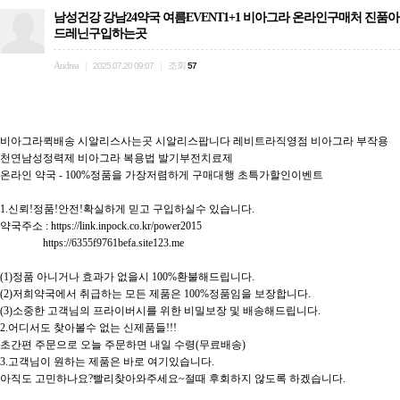
남성건강 강남24약국 여름EVENT1+1 비아그라 온라인구매처 진품아
드레닌구입하는곳
Andrea
조회
|
2025.07.20 09:07
|
57
비아그라퀵배송 시알리스사는곳 시알리스팝니다 레비트라직영점 비아그라 부작용 
천연남성정력제 비아그라 복용법 발기부전치료제

온라인 약국 - 100%정품을 가장저렴하게 구매대행 초특가할인이벤트

1.신뢰!정품!안전!확실하게 믿고 구입하실수 있습니다.

약국주소 : https://link.inpock.co.kr/power2015

                https://6355f9761befa.site123.me

(1)정품 아니거나 효과가 없을시 100%환불해드립니다.

(2)저희약국에서 취급하는 모든 제품은 100%정품임을 보장합니다.

(3)소중한 고객님의 프라이버시를 위한 비밀보장 및 배송해드립니다.

2.어디서도 찾아볼수 없는 신제품들!!!

초간편 주문으로 오늘 주문하면 내일 수령(무료배송)

3.고객님이 원하는 제품은 바로 여기있습니다.

아직도 고민하나요?빨리찾아와주세요~절때 후회하지 않도록 하겠습니다.
