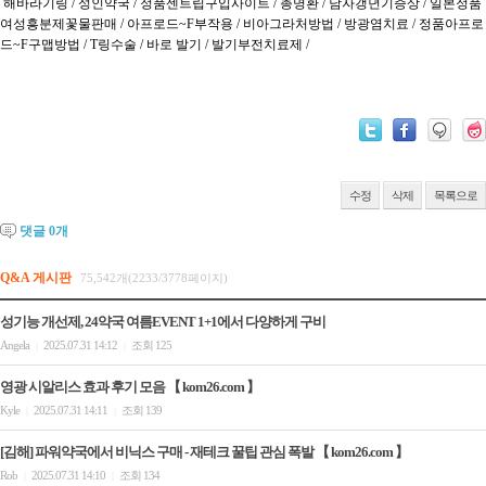
 해바라기링 / 성인약국 / 정품센트립구입사이트 / 총명환 / 남자갱년기증상 / 일본정품
여성흥분제꽃물판매 / 아프로드~F부작용 / 비아그­라처방법 / 방광염치료 / 정품아프로
드~F구맵방법 / T링수술 / 바로 발기 / 발기부전치료제 /

수정
삭제
목록으로
댓글
0
개
Q&A 게시판
75,542개(2233/3778페이지)
성기능 개선제, 24약국 여름EVENT 1+1에서 다양하게 구비
Angela
2025.07.31 14:12
조회 125
|
|
영광 시알리스 효과 후기 모음 【 kom26.com 】
Kyle
2025.07.31 14:11
조회 139
|
|
[김해] 파워약국에서 비닉스 구매 - 재테크 꿀팁 관심 폭발 【 kom26.com 】
Rob
2025.07.31 14:10
조회 134
|
|