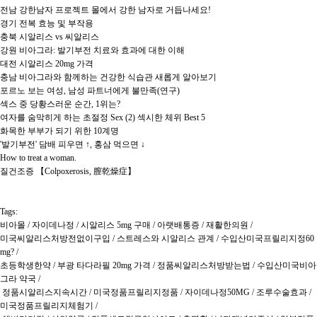
전남 강한남자 프로젝트 몰에서 강한 남자로 거듭나세요!

경기 전복 효능 및 부작용

충북 시알리스 vs 씨알리스

강원 비아그라: 발기부전 치료와 효과에 대한 이해

대전 시알리스 20mg 가격

충남 비아그라와 함께하는 건강한 식습관 새롭게 알아보기

포르노 보는 여성, 남성 파트너에게 불만족(연구)

섹스 중 당황스러운 순간, 1위는?

여자를 숨막히게 하는 초절정 Sex (2) 섹시한 체위 Best 5

화목한 부부가 되기 위한 10계명

'발기부전' 담배 피우면 ↑, 홍삼 먹으면 ↓

How to treat a woman.

질건조증 【Colpoxerosis, 膣乾燥症】

Tags:

비아몰 / 자이데나정 / 시알리스 5mg 구매 / 아랫배통증 / 재활한의원 / 

미국씨­알리스처방전없이구입 / 스트레스와 시알리스 관계 / 수입산미국프­릴리지정60
mg? / 

초등학생한약 / 부광 타다라필 20mg 가격 / 정품씨­알리스처방받는법 / 수입산미국비아
그라 약국 /

 정품시­알리스지속시간 / 미국정품프­릴리지정품 / 자이데나정50MG / 조루수술효과 / 
미국정품프­릴리지체험기 /
