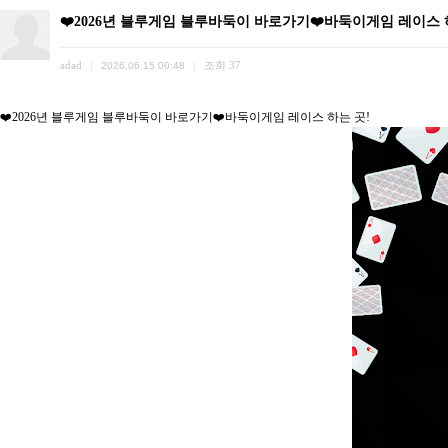
❤️2026년 블루게임 블루바둑이 바로가기❤️바둑이게임 레이스 
adad
조회
37
|
2026.06.15 00:48
|
❤️2026년 블루게임 블루바둑이 바로가기❤️바둑이게임 레이스 하는 곳!