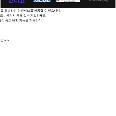
을 유도하는 인센티브를 제공할 수 있습니다.
드 : 복단지 통해 접속 가입하세요.
한 통화 변환 기능을 제공하여,
바랍니다.