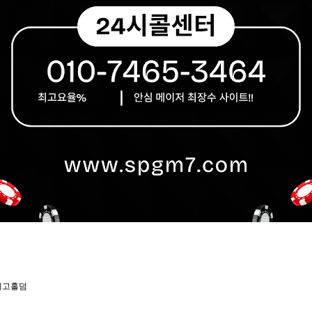
인디고홀덤