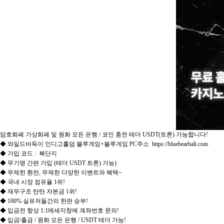
암호화페 가상화페 및 원화 모든 은행 / 코인 충전 테더 USDT(트론) 가능합니다!
◆ 와일드바둑이 인디고홀덤 블루게임+블루게임 PC주소
https://bluebearbali.com
◆ 가입 코드 : 복단지
◆ 무기명 간편 가입 (테더 USDT 트론) 가능)
◆ 무제한 환전, 무제한 다양한 이벤트와 혜택~
◆ 국내 시장 점유율 1위!
◆ 재무구조 탄탄 자본금 1위!
◆ 100% 실유저들간의 한판 승부!
◆ 입금전 항상 1:1메세지창에 계좌번호 문의!
◆ 입금/출금 / 원화 모든 은행 / USDT 테더 가능!