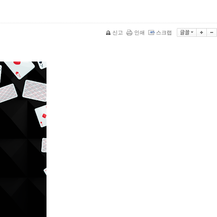
신고
인쇄
스크랩