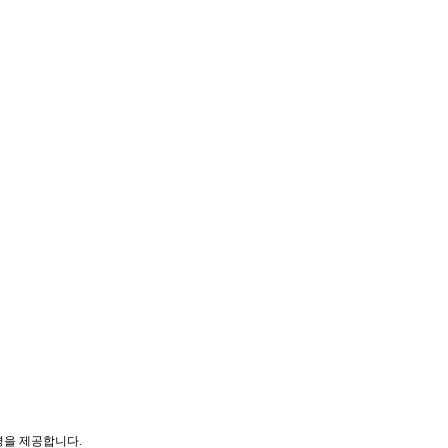
경을 제공합니다.