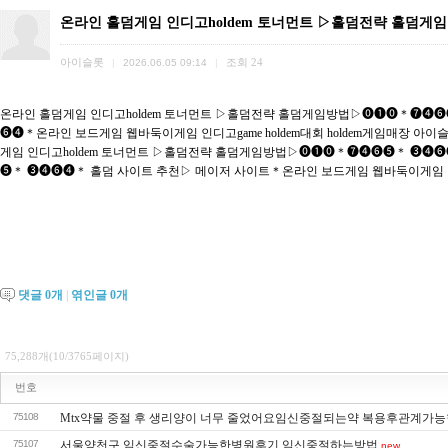
온라인 홀덤게임 인디고holdem 토너먼트 ▷홀덤전략 홀덤
아이슬롯
조회
24
|
2026.06.05 09:14
|
온라인 홀덤게임 인디고holdem 토너먼트 ▷홀덤전략 홀덤게임방법▷⓿❶⓿＊❼❹❻❺＊ ❸
❻❹＊온라인 보드게임 웹바둑이게임 인디고game holdem대회 holdem게임매장
게임 인디고holdem 토너먼트 ▷홀덤전략 홀덤게임방법▷⓿❶⓿＊❼❹❻❺＊ ❸❹❻
❺＊ ❸❹❻❹＊ 홀덤 사이트 추천▷ 메이저 사이트＊온라인 보드게임 웹바둑이게임 
댓글
0
개
|
엮인글
0
개
75,288개(10/3765페이지)
번호
75108
Mtx약물 중절 후 생리양이 너무 줄었어요임신중절되는약 복용후관계가
75107
서울양천구 임신중절수술가능한병원후기 임신중절하는방법
new