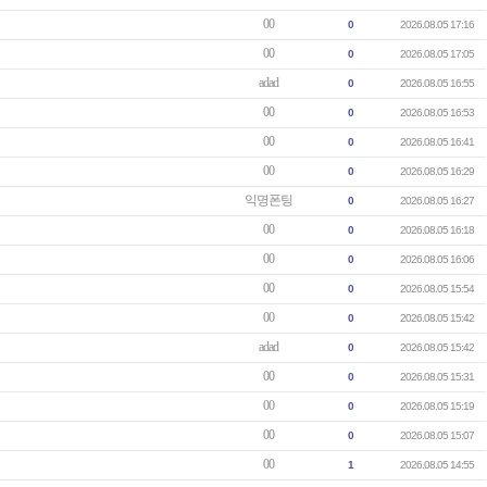
00
0
2026.08.05 17:16
00
0
2026.08.05 17:05
adad
0
2026.08.05 16:55
00
0
2026.08.05 16:53
00
0
2026.08.05 16:41
00
0
2026.08.05 16:29
익명폰팅
0
2026.08.05 16:27
00
0
2026.08.05 16:18
00
0
2026.08.05 16:06
00
0
2026.08.05 15:54
00
0
2026.08.05 15:42
adad
0
2026.08.05 15:42
00
0
2026.08.05 15:31
00
0
2026.08.05 15:19
00
0
2026.08.05 15:07
00
1
2026.08.05 14:55