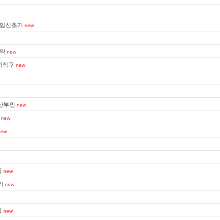
 임신초기
new
알약
new
외직구
new
산부인
new
new
new
중
new
기
new
용
new