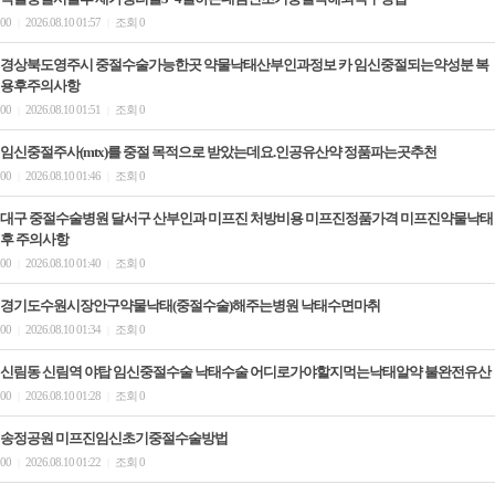
00
2026.08.10 01:57
조회 0
|
|
경상북도영주시 중절수술가능한곳 약물낙태산부인과정보 카 임신중절되는약성분 복
용후주의사항
00
2026.08.10 01:51
조회 0
|
|
임신중절주사(mtx)를 중절 목적으로 받았는데요.인공유산약 정품파는곳추천
00
2026.08.10 01:46
조회 0
|
|
대구 중절수술병원 달서구 산부인과 미프진 처방비용 미프진정품가격 미­프진약물낙­태
후 주의사항
00
2026.08.10 01:40
조회 0
|
|
경기도수원시장안구약물낙태(중절수술)해주는병원 낙­태수면마취
00
2026.08.10 01:34
조회 0
|
|
신림동 신림역 야탑 임신중절수술 낙태수술 어디로가야할지먹는낙­태알약 불완전유산
00
2026.08.10 01:28
조회 0
|
|
송정공원 미프진임신초기중절수술방법
00
2026.08.10 01:22
조회 0
|
|