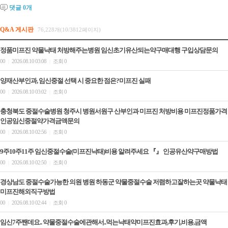
댓글
0
개
Q&A 게시판
76,228개(10/3812페이지)
정품미프진 약물낙태 처방해주는병원 임신초기유산되는약구매대행 구입상담문의
00
2026.08.10 03:08
조회 0
|
|
양재산부인과, 임신중절 선택 시 중요한 점은?미­프진 실패
00
2026.08.10 03:02
조회 0
|
|
충청북도 중절수술병원 청주시 병원서원구 산부인과 미프진 처방비용 미프진정품가격
인공임신중절약가격금액문의
00
2026.08.10 02:56
조회 0
|
|
9주10주11주 임신중절수술(미프진낙태)비용 알려주세요 『』 인공유산약구매방법
00
2026.08.10 02:50
조회 0
|
|
경상남도 중절수술가능한 의원 병원 하동군 약물중절수술 저렴하고잘하는곳 약물낙태
미프진해외직구방법
00
2026.08.10 02:44
조회 0
|
|
임신7주짼데요.. 약물중절수술에관해서..먹는낙태약미프진효과,후기,비용,금액