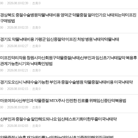
00
2026.08.10 02:39
조회 0
|
|
경상북도 중절수술병원약물낙태비용 영덕군 약물중절 얼마인가요 낙태되는약미프진
구매방법
00
2026.08.10 02:33
조회 0
|
|
경기도 약물낙태비용 가평군 임신중절약 미프진 처방 병원 낙태약약물낙태
00
2026.08.10 02:27
조회 0
|
|
미프진약리작용 창원시마산회원구약물중절(낙태)산부인과 임신초기낙태알약 복용후
관계가능한시기와 낙태확인방법
00
2026.08.10 02:21
조회 0
|
|
경기도오산시 낙태수술가능한 부인과 중절수술병원 약물중절낙태비용 미국낙­태약
00
2026.08.10 02:15
조회 0
|
|
마포여의사산부인과 약물중절 MTX주사 안전한 진료를 위해임신중단약복용법
00
2026.08.10 02:09
조회 0
|
|
산부인과 중절수술 말안해도되나요 임신테스트기희미한두줄미국낙­태약
00
2026.08.10 02:03
조회 0
|
|
약물중절시술후 재가생리를3~4일하는데임신초기중절약해외직구방법