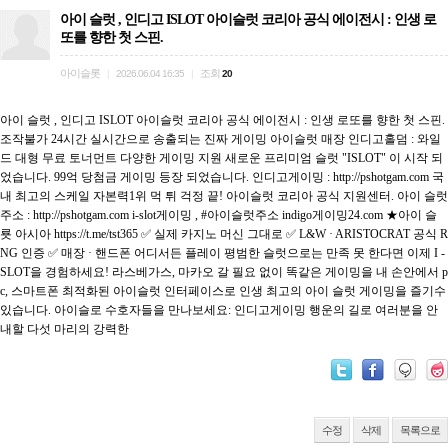
아이 슬럿 , 인디­고 ISLOT 아이슬럿 코리아 공식 에이전시 : 인생 로
또를 향한 첫 스핀.
아이슬롯
조회
|
2026.06.04 16:35
|
20
아이 슬럿 , 인디­고 ISLOT 아이슬럿 코리아 공식 에이전시 : 인생 로또를 향한 첫 스핀.
조작불가 24시간 실­시간으로 송출되는 진짜 게이밍 아이슬럿 매장 인디­고홀­덤 : 와일
드 대형 무료 토너먼트 다양한 게이밍 지원 새로운 프리미엄 슬럿 "ISLOT" 이 시작 되
었습니다. 99억 당첨금 게이밍 등장 되었습니다. 인디­고게이밍 : http://pshotgam.com 국
내 최고의 스케일 자본력1위 먹 튀 걱정 끝! 아이슬럿 코리아 공식 지원센터. 아이 슬럿
주소 : http://pshotgam.com i-slot게이밍 , #아이슬럿주소 indigo게이밍24.com ★아이 슬
룟 아시아 https://t.me/tst365 ✅ 실제 카­지­노 머신 그대로 ✅ L&W · ARISTOCRAT 공식 R
NG 인증 ✅ 매장 · 핸드폰 어디서든 플레이 평범한 슬럿으로는 만족 못 한다면 이제 I -
SLOT을 경험하세요! 라스베가스, 마카오 갈 필요 없이 똑같은 게이밍을 내 손안에서 p
c, 스마트폰 최적화된 아이슬럿 인터페이스로 인생 최고의 아이 슬럿 게이밍을 즐기수
있습니다. 아이슬로 수호자들을 만나보세요: 인디­고게이밍 행운의 길로 여러분을 안
내할 다섯 마리의 강력한
수정
삭제
목록으로