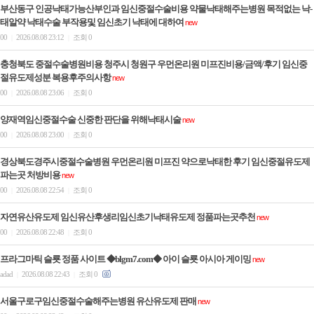
부산동구 인공낙태가능산부인과 임신중절수술비용 약물낙태해주는병원 목적없는 낙­
태알약 낙­태수술 부작용및 임신초기 낙­태에 대하여
new
00
2026.08.08 23:12
조회 0
|
|
충청북도 중절수술병원비용 청주시 청원구 우먼온리원 미프진비용/금액/후기 임신중
절유도제성분 복용후주의사항
new
00
2026.08.08 23:06
조회 0
|
|
양재역임신중절수술 신중한 판단을 위해낙­태시술
new
00
2026.08.08 23:00
조회 0
|
|
경상북도경주시중절수술병원 우먼온리원 미프진 약으로낙태한 후기 임신중절유도제
파는곳 처방비용
new
00
2026.08.08 22:54
조회 0
|
|
자연유산유도제 임신유산후생리임신초기낙태유도제 정품파는곳추천
new
00
2026.08.08 22:48
조회 0
|
|
프라그마틱 슬룟 정품 사이트 ◆blgm7.com◆ 아이 슬룟 아시아 게이밍
new
adad
2026.08.08 22:43
조회 0
|
|
서울구로구임신중절수술해주는병원 유산유도제 판매
new