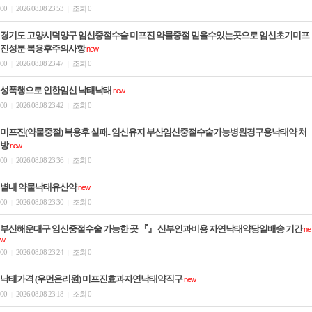
00
2026.08.08 23:53
조회 0
|
|
경기도 고양시덕양구 임신중절수술 미프진 약물중절 믿을수있는곳으로 임신초기미프
진성분 복용후주의사항
new
00
2026.08.08 23:47
조회 0
|
|
성폭행으로 인한임신 낙태낙­태
new
00
2026.08.08 23:42
조회 0
|
|
미프진(약물중절) 복용후 실패.. 임신유지 부산임신중절수술가능병원경구용낙­태약 처
방
new
00
2026.08.08 23:36
조회 0
|
|
별내 약물낙태유산약
new
00
2026.08.08 23:30
조회 0
|
|
부산해운대구 임신중절수술 가능한 곳 『』 산부인과비용 자연낙태약당일배송 기간
ne
w
00
2026.08.08 23:24
조회 0
|
|
낙태가격 (우먼온리원) 미프진효과자연낙­태약직구
new
00
2026.08.08 23:18
조회 0
|
|