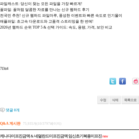
파일캐스트: 당신이 찾는 모든 파일을 가장 빠르게!
꿀파일: 꿀처럼 달콤한 자료를 만나는 신규 웹하드 후기
전국민 추천! 신규 웹하드 파일마루, 풍성한 이벤트와 빠른 속도로 인기몰이
애플파일: 초고속 다운로드와 고품격 스트리밍을 한 번에!
2026년 웹하드 순위 TOP 5 & 선택 가이드: 속도, 용량, 가격, 보안 비교
7l3ti4
수정
삭제
목록으로
댓글
0
개
Q&A 게시판
75,935개(10/3797페이지)
캐나다미프진금액 & 네덜란드미프진금액 임신초기복용미­프진
new