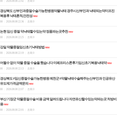
00
2026.08.08 22:42
조회 0
|
|
경상북도 산부인과중절수술가능한병원약물낙태 경주시산부인과 낙태되는약미프진
복용후 낙태흔적,안전성
new
00
2026.08.08 22:36
조회 0
|
|
논현 임신 중절 약낙태할수있는약 정품파는곳추천
new
00
2026.08.08 22:25
조회 0
|
|
강일 약물중절임신초기낙­태방법
new
00
2026.08.08 22:19
조회 0
|
|
어쩔수 없이 약물 중절 수술을 했습니다 미페프리스톤후기임신초기복용낙­태약
new
00
2026.08.08 22:13
조회 0
|
|
경상북도 #임신중절수술가능한병원 예천군 #약물낙태수술해주는산부인과 인공유산
유도제가격금액문의
new
00
2026.08.08 22:07
조회 0
|
|
부산 기장군 약물중절수술 비용 금액 알려드립니다 자연유산할수있는약파는곳 처방비
용
new
00
2026.08.08 22:01
조회 0
|
|